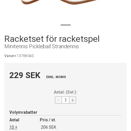
Racketset för racketspel
Minitennis Pickleball Strandennis
Varunr:
1376904S
229 SEK
EXKL. MOMS
Antal:
(
Set
):
-
+
Volymrabatter
Antal
Pris / st.
10 +
206 SEK