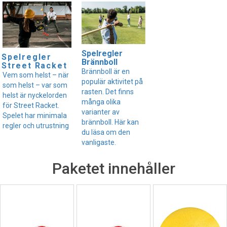
Spelregler
Spelregler
Brännboll
Street Racket
Brännboll är en
Vem som helst – när
populär aktivitet på
som helst – var som
rasten. Det finns
helst är nyckelorden
många olika
för Street Racket.
varianter av
Spelet har minimala
brännboll. Här kan
regler och utrustning
du läsa om den
vanligaste.
Paketet innehåller