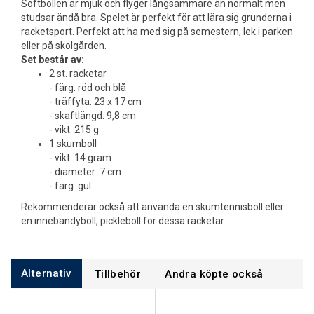
Softbollen är mjuk och flyger långsammare än normalt men
studsar ändå bra. Spelet är perfekt för att lära sig grunderna i
racketsport. Perfekt att ha med sig på semestern, lek i parken
eller på skolgården.
Set består av:
2 st. racketar
- färg: röd och blå
- träffyta: 23 x 17 cm
- skaftlängd: 9,8 cm
- vikt: 215 g
1 skumboll
- vikt: 14 gram
- diameter: 7 cm
- färg: gul
Rekommenderar också att använda en skumtennisboll eller
en innebandyboll, pickleboll för dessa racketar.
Alternativ
Tillbehör
Andra köpte också