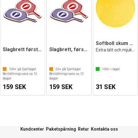
Softboll skum 7 cm gul
Slagbrett første skritt rødt
Slagbrett, første skritt blått
Extra lätt och mjuk boll
100+
på fjärrlager.
20+
på fjärrlager.
100+
i lager
Beställningsvara ca.
12
Beställningsvara ca.
12
dagar
dagar
159 SEK
159 SEK
31 SEK
Kundcenter
Paketspårning
Retur
Kontakta oss