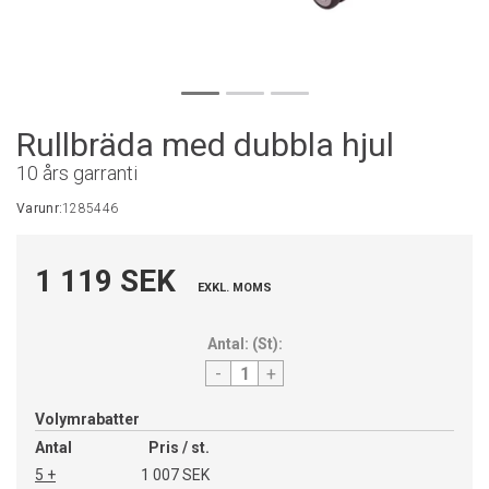
Rullbräda med dubbla hjul
10 års garranti
Varunr:
1285446
1 119 SEK
EXKL. MOMS
Antal:
(
St
):
-
+
Volymrabatter
Antal
Pris / st.
5 +
1 007 SEK