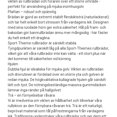
vikten av rullbrädan och föraren över ett större område -
perfekt för användning på mjuka inomhusgolv.
Plattan – robust och spänstig
Brädan är gjord av extremt stabilt flerskiktsträ (naturlackerat)
och tar helt enkelt bort stressen från vardagens lek. Designen
med sina rundade hörn ger extra säkerhet. Hål på fram- och
baksidan gör barnrullbrädan ännu mer mångsidig - här fäster
du helt enkelt ett draglina.
Sport-Thieme rullbrädor är särskilt stabila
Tyngdpunkten är särskilt låg på alla Sport-Thiemes rullbrädor,
vilket gör att våra rullbrädor inte kan välta - ett stort plus när
det kommer till säkerheten vid körning.
Hjulen
Dubbla hjul är idealiska för mjuka golv. Vikten av rullbrädan
och drivrutinen är fördelad över en större yta och golven är
redan mjuka. De högkvalitativa kullagrade hjulen går särskilt
lätt och tyst. De nötningsbeständiga massiva gummidäcken
lämnar inga ränder på hallgolvet.
Trä – en förnyelsebar råvara
Vi är medvetna om vikten av hållbarhet och tillverkar våra
rullskivor av den förnybara råvaran trä. Trä är ett naturligt,
beprövat material som tål påfrestningarna från vardagens
lek. Träfibrerna understryker våra rullbrädor och ger dem ett