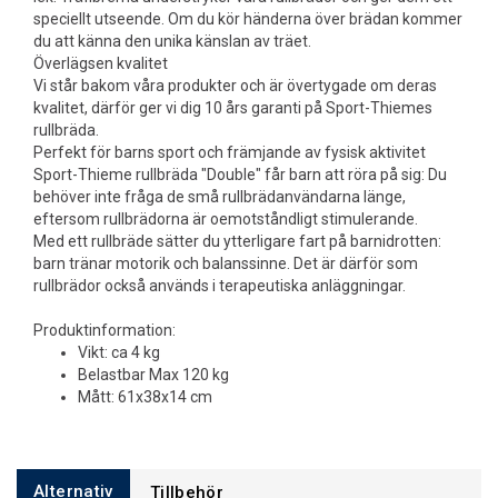
speciellt utseende. Om du kör händerna över brädan kommer
du att känna den unika känslan av träet.
Överlägsen kvalitet
Vi står bakom våra produkter och är övertygade om deras
kvalitet, därför ger vi dig 10 års garanti på Sport-Thiemes
rullbräda.
Perfekt för barns sport och främjande av fysisk aktivitet
Sport-Thieme rullbräda "Double" får barn att röra på sig: Du
behöver inte fråga de små rullbrädanvändarna länge,
eftersom rullbrädorna är oemotståndligt stimulerande.
Med ett rullbräde sätter du ytterligare fart på barnidrotten:
barn tränar motorik och balanssinne. Det är därför som
rullbrädor också används i terapeutiska anläggningar.
Produktinformation:
Vikt: ca 4 kg
Belastbar Max 120 kg
Mått: 61x38x14 cm
Alternativ
Tillbehör