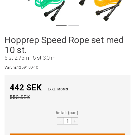
Hopprep Speed Rope set med
10 st.
5 st 2,75m - 5 st 3,0 m
Varunr:
1259100-10
442 SEK
EXKL. MOMS
552 SEK
Antal:
(
par
):
-
+