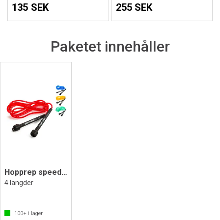
135 SEK
255 SEK
Paketet innehåller
Hopprep speed rope - Välj längd!
4 längder
100+
i lager