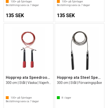
100+
på fjärrlager.
100+
på fjärrlager.
Beställningsvara ca.
7
dagar
Beställningsvara ca.
7
dagar
135 SEK
135 SEK
Hopprep ata Speedroope Colored Röd
Hopprep ata Steel Speedrope
300 cm | Stål | Väska | Vajerhopprep
300 cm | Stål | Förvaringspåse
100+
på fjärrlager.
8
i lager
Beställningsvara ca.
7
dagar