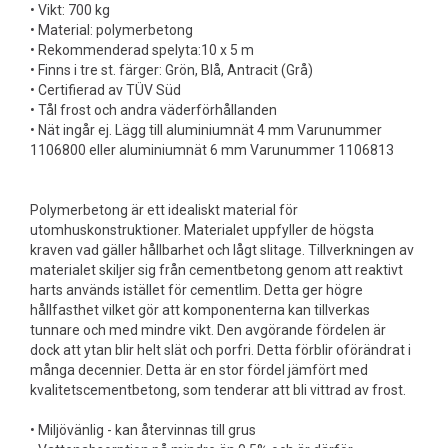
• Vikt: 700 kg
• Material: polymerbetong
• Rekommenderad spelyta:10 x 5 m
• Finns i tre st. färger: Grön, Blå, Antracit (Grå)
• Certifierad av TÜV Süd
• Tål frost och andra väderförhållanden
• Nät ingår ej. Lägg till aluminiumnät 4 mm Varunummer
1106800 eller aluminiumnät 6 mm Varunummer 1106813
Polymerbetong är ett idealiskt material för
utomhuskonstruktioner. Materialet uppfyller de högsta
kraven vad gäller hållbarhet och lågt slitage. Tillverkningen av
materialet skiljer sig från cementbetong genom att reaktivt
harts används istället för cementlim. Detta ger högre
hållfasthet vilket gör att komponenterna kan tillverkas
tunnare och med mindre vikt. Den avgörande fördelen är
dock att ytan blir helt slät och porfri. Detta förblir oförändrat i
många decennier. Detta är en stor fördel jämfört med
kvalitetscementbetong, som tenderar att bli vittrad av frost.
• Miljövänlig - kan återvinnas till grus