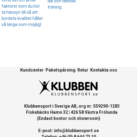
lek och teknisk
faktorer som du bör
träning.
ta hänsyn till så att
bordets kvalitet håller
så länge som möjligt.
Kundcenter
Paketspårning
Retur
Kontakta oss
Klubbensport i Sverige AB, org nr: 559290-1283
Fiskebäcks Hamn 32 | 426 58 Västra Frölunda
(Endast kontor och showroom)
E-post:
info@klubbensport.se
Telefon: +46 (0) 8 644 73 10