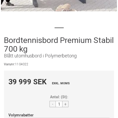
Bordtennisbord Premium Stabil
700 kg
Blått utomhusbord i Polymerbetong
Varunr:
1104022
39 999 SEK
EXKL. MOMS
Antal:
(
St
):
-
+
Volymrabatter