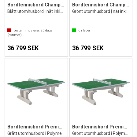
Bordtennisbord Champion rundade kanter
Bordtennisbord Champion rundade kanter
Blått utomhusbord | nät inkluderat
Grönt utomhusbord | nät inkluderat
Beställningsvara.
20
dagar
6
i lager
(estimat)
36 799 SEK
36 799 SEK
Bordtennisbord Premium Stabil 700 kg
Bordtennisbord Premium Stabil 700 kg
Grått utomhusbord i Polymerbetong
Grönt utomhusbord i Polymerbetong