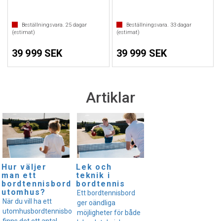
Beställningsvara.
25
dagar
Beställningsvara.
33
dagar
(estimat)
(estimat)
39 999 SEK
39 999 SEK
Artiklar
Hur väljer
Lek och
man ett
teknik i
bordtennisbord
bordtennis
utomhus?
Ett bordtennisbord
När du vill ha ett
ger oändliga
utomhusbordtennisbord
möjligheter för både
finns det ett antal