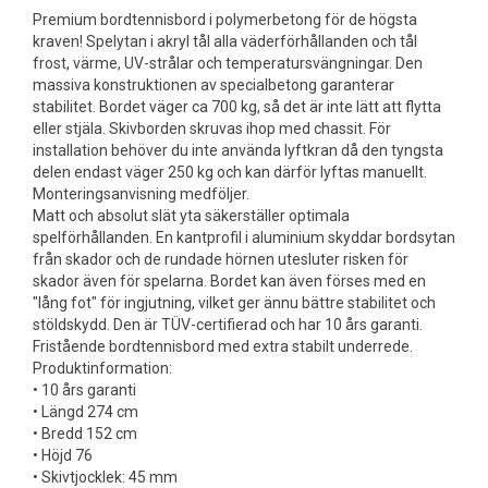
Premium bordtennisbord i polymerbetong för de högsta
kraven! Spelytan i akryl tål alla väderförhållanden och tål
frost, värme, UV-strålar och temperatursvängningar. Den
massiva konstruktionen av specialbetong garanterar
stabilitet. Bordet väger ca 700 kg, så det är inte lätt att flytta
eller stjäla. Skivborden skruvas ihop med chassit. För
installation behöver du inte använda lyftkran då den tyngsta
delen endast väger 250 kg och kan därför lyftas manuellt.
Monteringsanvisning medföljer.
Matt och absolut slät yta säkerställer optimala
spelförhållanden. En kantprofil i aluminium skyddar bordsytan
från skador och de rundade hörnen utesluter risken för
skador även för spelarna. Bordet kan även förses med en
"lång fot" för ingjutning, vilket ger ännu bättre stabilitet och
stöldskydd. Den är TÜV-certifierad och har 10 års garanti.
Fristående bordtennisbord med extra stabilt underrede.
Produktinformation:
• 10 års garanti
• Längd 274 cm
• Bredd 152 cm
• Höjd 76
• Skivtjocklek: 45 mm