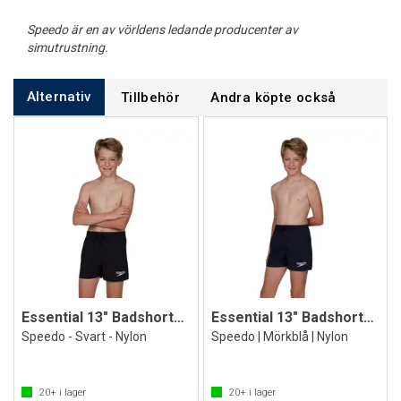
Speedo är en av vörldens ledande producenter av
simutrustning.
Alternativ
Tillbehör
Andra köpte också
Essential 13" Badshorts jr
Essential 13" Badshorts jr
Speedo - Svart - Nylon
Speedo | Mörkblå | Nylon
20+
i lager
20+
i lager