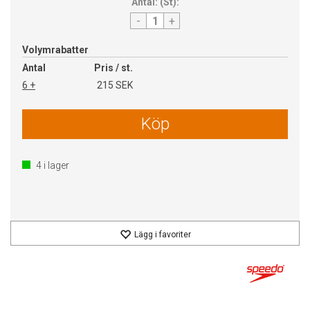
Antal:
(
St
):
-
+
Volymrabatter
Antal
Pris / st.
6 +
215 SEK
Köp
4
i lager
Lägg i favoriter