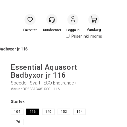
Handlevogn
Logga in
Priser inkl. moms
Badbyxor jr 116
Essential Aquasort
Badbyxor jr 116
Speedo | Svart | ECO Endurance+
Varunr:
BR238134610001-116
Storlek
104
116
140
152
164
176