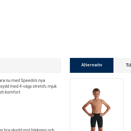
Alternativ
Ti
bara nu med Speedo's nya
rsydd med 4-vägs stretch, mjuk
och komfort.
er bra skydd mot blekning och