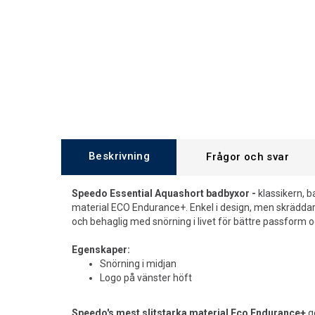
Beskrivning
Frågor och svar
Speedo Essential Aquashort badbyxor -
klassikern, 
material ECO Endurance+. Enkel i design, men skrädda
och behaglig med snörning i livet för bättre passform 
Egenskaper:
Snörning i midjan
Logo på vänster höft
Speedo's mest slitstarka material Eco Endurance+
g