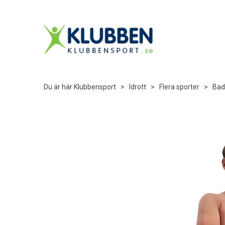
Du är här
Klubbensport
>
Idrott
>
Flera sporter
>
Bad