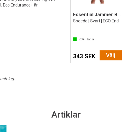
l. Eco Endurance+ är
Essential Jammer Badbyxa jr
Speedo | Svart | ECO Endurance+
20+
i lager
Välj
343 SEK
ustning.
Artiklar