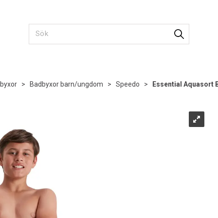
byxor
>
Badbyxor barn/ungdom
>
Speedo
>
Essential Aquasort 