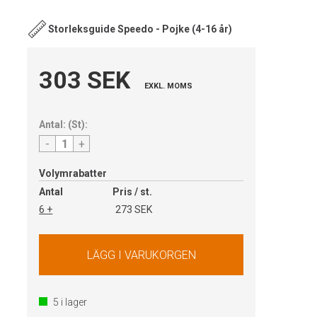
Storleksguide Speedo - Pojke (4-16 år)
303 SEK
EXKL. MOMS
Antal:
(
St
):
-
+
Volymrabatter
Antal
Pris / st.
6 +
273 SEK
5
i lager