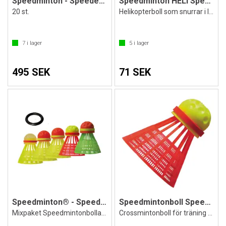
Speedminton - Speeder Big Tube match
Speedminton HELI Speeder
20 st.
Helikopterboll som snurrar i luften
7
i lager
5
i lager
495 SEK
71 SEK
Speedminton® - Speedertube MIX
Speedmintonboll Speeder FUN 3 st
Mixpaket Speedmintonbollar 5 st.
Crossmintonboll för träning och lek