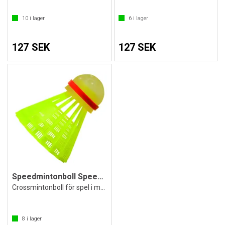
10
i lager
6
i lager
127 SEK
127 SEK
Speedmintonboll Speeder night
Crossmintonboll för spel i mörker
8
i lager