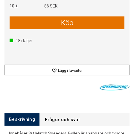
10 +
86 SEK
Köp
18
i lager
Lägg i favoriter
Beskrivning
Frågor och svar
Innehåller 3st Match Speeders. Bollen är snabbare och tyngre