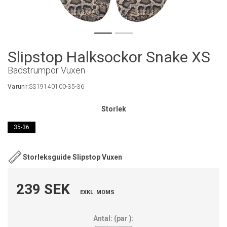
Slipstop Halksockor Snake XS
Badstrumpor Vuxen
Varunr:
SS19140100-35-36
Storlek
35-36
Storleksguide Slipstop Vuxen
239 SEK
EXKL. MOMS
Antal:
(
par
):