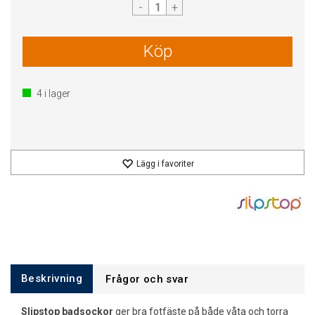
-
+
Köp
4
i lager
Lägg i favoriter
Beskrivning
Frågor och svar
Slipstop badsockor
ger bra fotfäste på både våta och torra