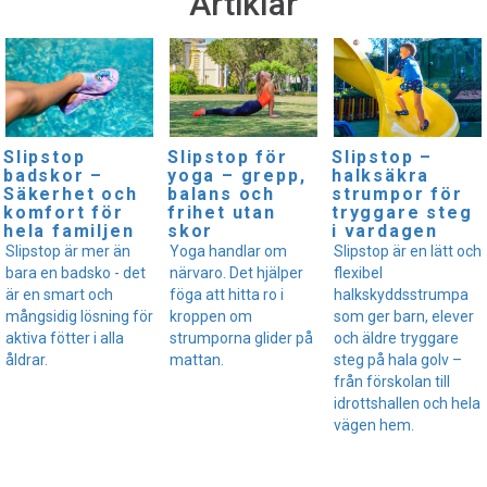
Artiklar
Slipstop
Slipstop för
Slipstop –
badskor –
yoga – grepp,
halksäkra
Säkerhet och
balans och
strumpor för
komfort för
frihet utan
tryggare steg
hela familjen
skor
i vardagen
Slipstop är mer än
Yoga handlar om
Slipstop är en lätt och
bara en badsko - det
närvaro. Det hjälper
flexibel
är en smart och
föga att hitta ro i
halkskyddsstrumpa
mångsidig lösning för
kroppen om
som ger barn, elever
aktiva fötter i alla
strumporna glider på
och äldre tryggare
åldrar.
mattan.
steg på hala golv –
från förskolan till
idrottshallen och hela
vägen hem.