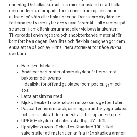
underlag. De halksäkra sulorna minskar risken för att halka
och gör dem väl lämpade för simning, träning och annan
aktivitet på våta eller hala underlag. Dessutom skyddar de
fötterna mot varma ytor och vassa föremål – till exempel på
stranden, i omklädningsrummet eller vid bassängkanten.
Tillverkade i andningsbara och snabbtorkande material för
komfort hela dagen. Den lätta och flexibla designen gör dem
enkla att ta på och av. Finns i flera storlekar för både vuxna
och barn.
Halkskyddsteknik
Andningsbart material som skyddar fötterna mot
bakterier och svamp
- idealiskt för offentliga platser som pooler, gym och
spa.
Lätta att simma med.
Mjukt, flexibelt material som anpassar sig efter foten.
Passar för hemmabruk, simning, strandliv, yoga, pilates
och andra aktiviteter där extra fotgrepp är en fördel.
UPF 50+ skydd mot solens skadliga UV-strålar.
Uppfyller kraven i Oeko-Tex Standard 100, vilket
säkerställer att materialen är fria från skadliga ämnen.