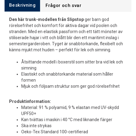
Beskrivning
Frågor och svar
Den här trunk-modellen från Slipstop
ger barn god
rörelsefrihet och komfort för aktiva dagar vid poolen och
stranden. Med en elastisk passform och ett tätt mönster av
stiliserade hajar i vitt och blått blir den ett maritimt inslag i
semestergarderoben. Tyget är snabbtorkande, flexibelt och
känns mjukt mot huden – perfekt för lek och simning.
Åtsittande modell i boxerstil som sitter bra vid lek och
simning
Elastiskt och snabbtorkande material som håller
formen
Mjuk och följsam struktur som ger god rörelsefrihet
Produktinformation:
Material: 91 % polyamid, 9 % elastan med UV-skydd
UPF50+
Kan tvättas i maskin i 40 °C med liknande färger
Ska inte strykas
Oeko-Tex Standard 100-certifierad