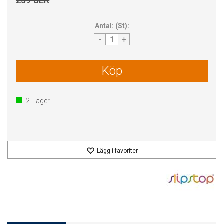
239 SEK
Antal:
(
St
):
-
+
Köp
2
i lager
Lägg i favoriter