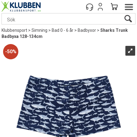
Klubbensport
>
Simning
>
Bad 0 - 6 år
>
Badbyxor
>
Sharks Trunk
Badbyxa 128-134cm
50%