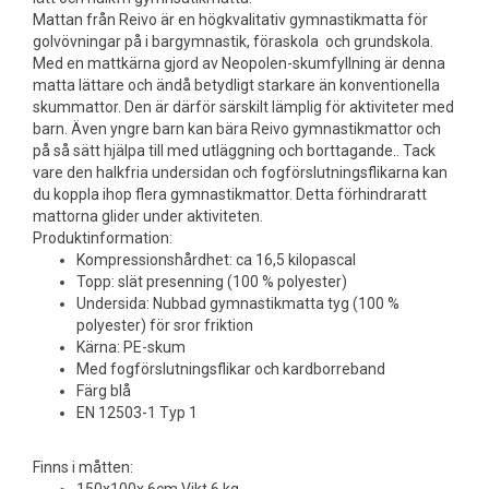
Mattan från Reivo är en högkvalitativ gymnastikmatta för
golvövningar på i bargymnastik, föraskola och grundskola.
Med en mattkärna gjord av Neopolen-skumfyllning är denna
matta lättare och ändå betydligt starkare än konventionella
skummattor. Den är därför särskilt lämplig för aktiviteter med
barn. Även yngre barn kan bära Reivo gymnastikmattor och
på så sätt hjälpa till med utläggning och borttagande.. Tack
vare den halkfria undersidan och fogförslutningsflikarna kan
du koppla ihop flera gymnastikmattor. Detta förhindraratt
mattorna glider under aktiviteten.
Produktinformation:
Kompressionshårdhet: ca 16,5 kilopascal
Topp: slät presenning (100 % polyester)
Undersida: Nubbad gymnastikmatta tyg (100 %
polyester) för sror friktion
Kärna: PE-skum
Med fogförslutningsflikar och kardborreband
Färg blå
EN 12503-1 Typ 1
Finns i måtten: