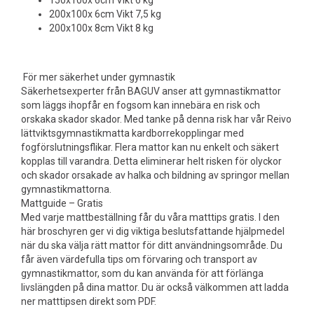
150x100x 6cm Vikt 6 kg
200x100x 6cm Vikt 7,5 kg
200x100x 8cm Vikt 8 kg
För mer säkerhet under gymnastik
Säkerhetsexperter från BAGUV anser att gymnastikmattor
som läggs ihopfår en fogsom kan innebära en risk och
orskaka skador skador. Med tanke på denna risk har vår Reivo
lättviktsgymnastikmatta kardborrekopplingar med
fogförslutningsflikar. Flera mattor kan nu enkelt och säkert
kopplas till varandra. Detta eliminerar helt risken för olyckor
och skador orsakade av halka och bildning av springor mellan
gymnastikmattorna.
Mattguide – Gratis
Med varje mattbeställning får du våra matttips gratis. I den
här broschyren ger vi dig viktiga beslutsfattande hjälpmedel
när du ska välja rätt mattor för ditt användningsområde. Du
får även värdefulla tips om förvaring och transport av
gymnastikmattor, som du kan använda för att förlänga
livslängden på dina mattor. Du är också välkommen att ladda
ner matttipsen direkt som PDF.