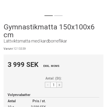
Gymnastikmatta 150x100x6
cm
Lättviktsmatta med kardborreflikar
Varunr:
1213339
3 999 SEK
EXKL. MOMS
Antal:
(
St
):
-
+
Volymrabatter
Antal
Pris / st.