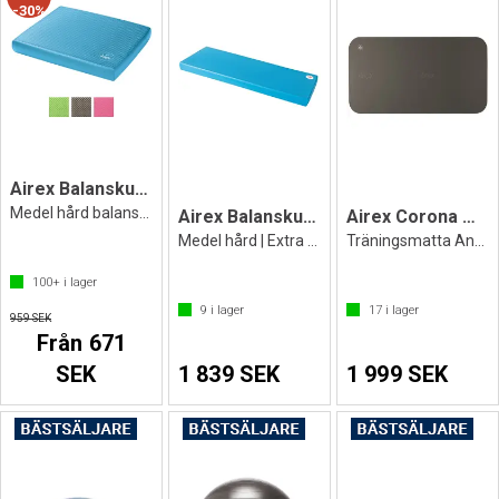
30%
Airex Balanskudde Elite
Medel hård balansdyna
Airex Balanskudde XLarge
Airex Corona matta 200x100x1,5 cm
Medel hård | Extra stor balansdyna
Träningsmatta Antracit Grå
100+
i lager
9
i lager
17
i lager
959 SEK
Från 671
SEK
1 839 SEK
1 999 SEK