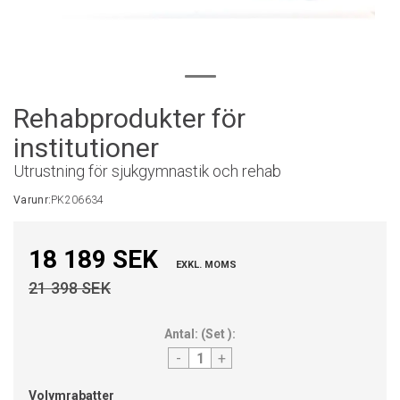
Rehabprodukter för
institutioner
Utrustning för sjukgymnastik och rehab
Varunr:
PK206634
18 189 SEK
EXKL. MOMS
21 398 SEK
Antal:
(
Set
):
-
+
Volymrabatter