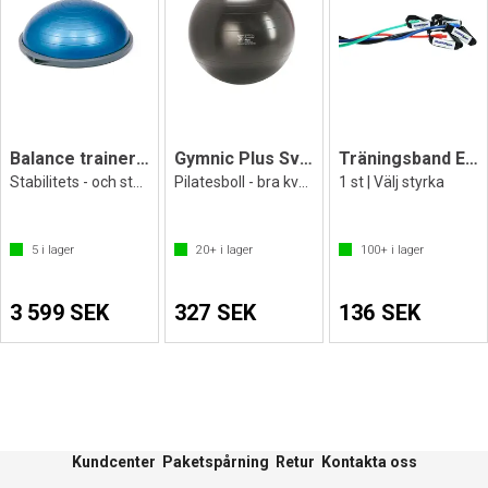
Balance trainer BOSU ball Pro
Gymnic Plus Svart 65 cm
Träningsband Exertube med förstärkning
Stabilitets - och styrketräning
Pilatesboll - bra kvalitet och latexfri
1 st | Välj styrka
5
i lager
20+
i lager
100+
i lager
3 599 SEK
327 SEK
136 SEK
Kundcenter
Paketspårning
Retur
Kontakta oss