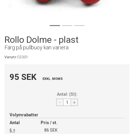
Rollo Dolme - plast
Färg på pullbuoy kan variera
Varunr:
CS301
95 SEK
EXKL. MOMS
Antal:
(
St
):
-
+
Volymrabatter
Antal
Pris / st.
6 +
86 SEK