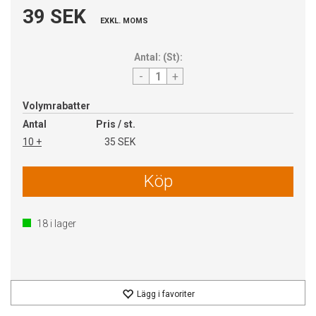
39 SEK
EXKL. MOMS
Antal:
(
St
):
-
+
Volymrabatter
Antal
Pris / st.
10 +
35 SEK
Köp
18
i lager
Lägg i favoriter