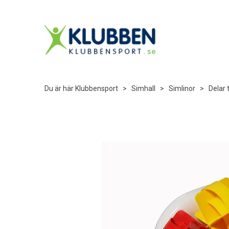
Du är här
Klubbensport
>
Simhall
>
Simlinor
>
Delar t