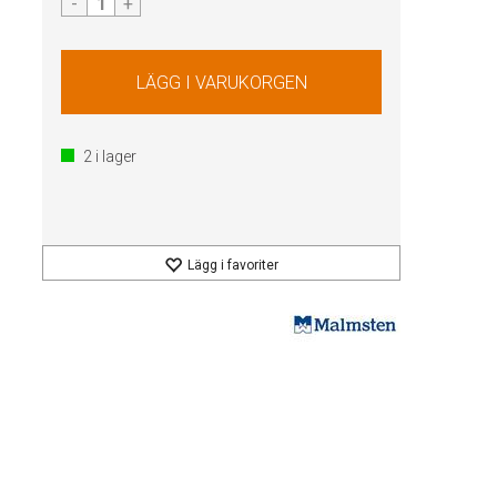
-
+
2
i lager
Lägg i favoriter