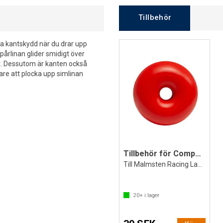
Tillbehör
 kantskydd när du drar upp
Spårlinan glider smidigt över
t. Dessutom är kanten också
are att plocka upp simlinan
Tillbehör för Competitor simlina Röd
Till Malmsten Racing Lanes
20+
i lager