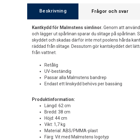
Beskrivning
Frågor och svar
Kantkydd för Malmstens simlinor.
Genom att använda
och lägger ut spårlinan sparar du slitage på spårlinan. 
skyddet och skadas därför inte mot poolens hårda kan
räddad från slitage. Dessutom gör kantskyddet det lätt
från vattnet.
Retålig
UV-beständig
Passar alla Malmstens bandrep
Endast ett linskydd behövs per bassäng
Produktinformation:
Längd: 62 cm
Bredd: 38 cm
Höjd: 44 cm
Vikt: 1,7 kg
Material: ABS/PMMA-plast
Färg: Vit med Malmstens logotyp