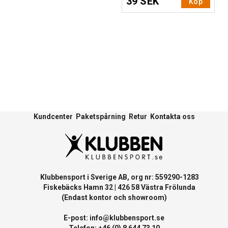
39 SEK
Köp
Kundcenter
Paketspårning
Retur
Kontakta oss
Klubbensport i Sverige AB, org nr: 559290-1283
Fiskebäcks Hamn 32 | 426 58 Västra Frölunda
(Endast kontor och showroom)
E-post:
info@klubbensport.se
Telefon: +46 (0) 8 644 73 10