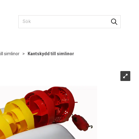
ill simlinor
>
Kantskydd till simlinor