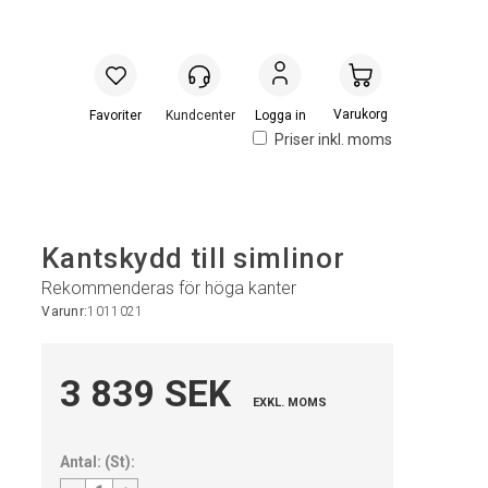
Handlevogn
Logga in
Priser inkl. moms
Kantskydd till simlinor
Rekommenderas för höga kanter
Varunr:
1011021
3 839 SEK
EXKL. MOMS
Antal:
(
St
):