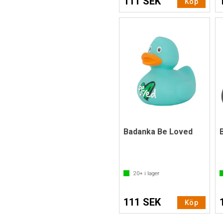
111 SEK
Köp
Badanka Be Loved
20+
i lager
111 SEK
Köp