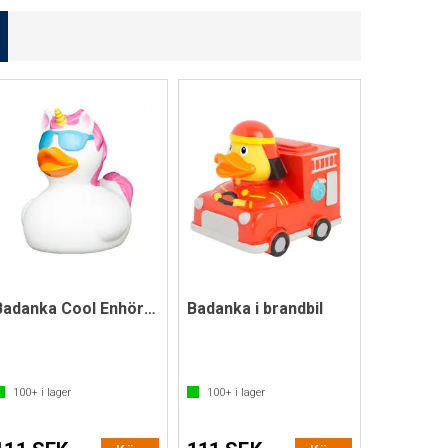
Badanka Cool Enhörning
Badanka i brandbil
100+
i lager
100+
i lager