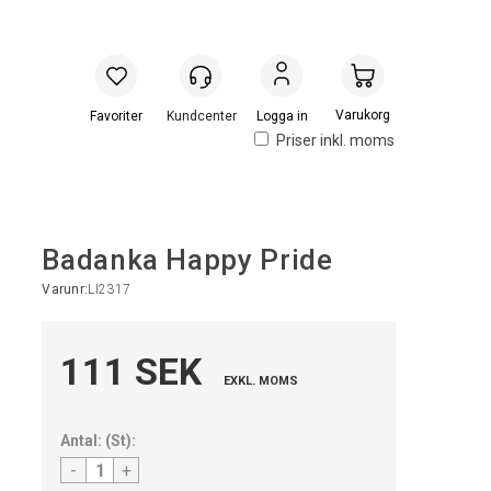
Handlevogn
Logga in
Priser inkl. moms
Badanka Happy Pride
Varunr:
LI2317
111 SEK
EXKL. MOMS
Antal:
(
St
):
-
+