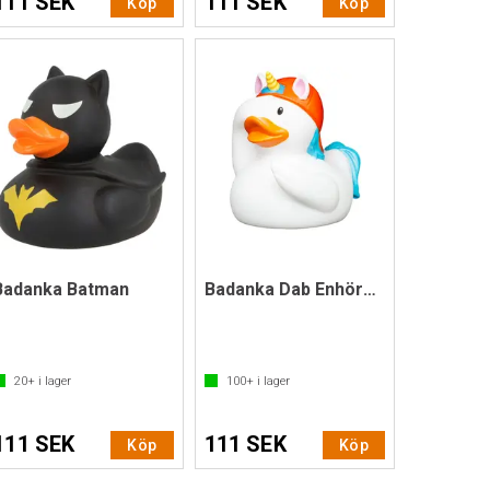
111 SEK
111 SEK
Köp
Köp
Badanka Batman
Badanka Dab Enhörning
20+
i lager
100+
i lager
111 SEK
111 SEK
Köp
Köp