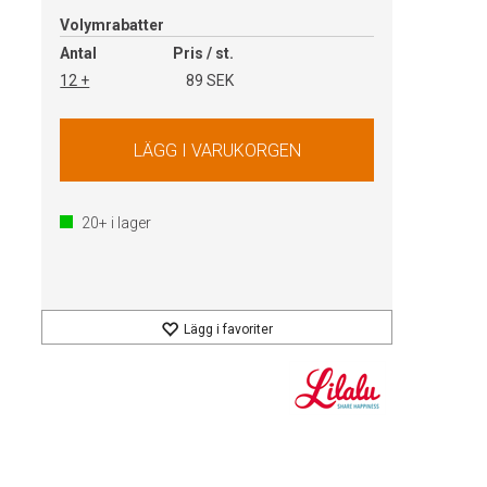
Volymrabatter
Antal
Pris / st.
12 +
89 SEK
20+
i lager
Lägg i favoriter