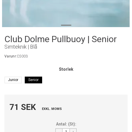
Club Dolme Pullbuoy | Senior
Simteknik | Blå
Varunr:
CS003
Storlek
Junior
Senior
71 SEK
EXKL. MOMS
Antal:
(
St
):