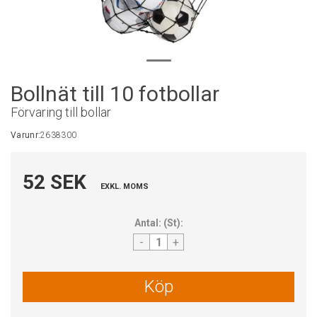
Bollnät till 10 fotbollar
Förvaring till bollar
Varunr:
2638300
52 SEK
EXKL. MOMS
Antal:
(
St
):
-
+
Köp