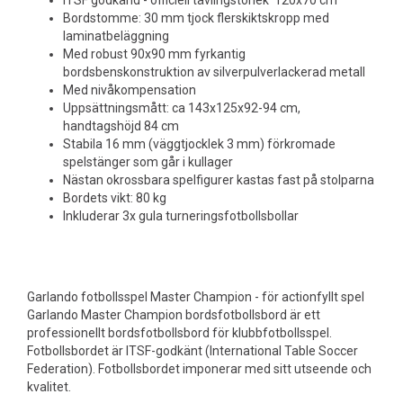
ITSF godkänd - officiell tävlingstorlek 120x70 cm
Bordstomme: 30 mm tjock flerskiktskropp med
laminatbeläggning
Med robust 90x90 mm fyrkantig
bordsbenskonstruktion av silverpulverlackerad metall
Med nivåkompensation
Uppsättningsmått: ca 143x125x92-94 cm,
handtagshöjd 84 cm
Stabila 16 mm (väggtjocklek 3 mm) förkromade
spelstänger som går i kullager
Nästan okrossbara spelfigurer kastas fast på stolparna
Bordets vikt: 80 kg
Inkluderar 3x gula turneringsfotbollsbollar
Garlando fotbollsspel Master Champion - för actionfyllt spel
Garlando Master Champion bordsfotbollsbord är ett
professionellt bordsfotbollsbord för klubbfotbollsspel.
Fotbollsbordet är ITSF-godkänt (International Table Soccer
Federation). Fotbollsbordet imponerar med sitt utseende och
kvalitet.