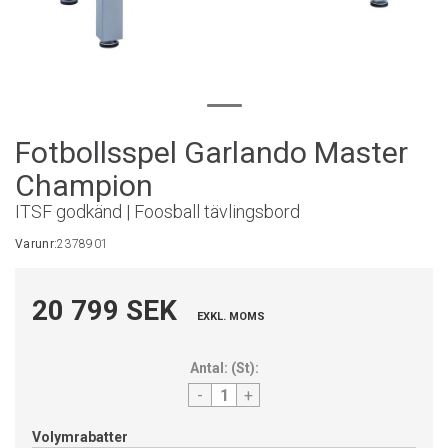
Fotbollsspel Garlando Master
Champion
ITSF godkänd | Foosball tävlingsbord
Varunr:
2378901
20 799 SEK
EXKL. MOMS
Antal:
(
St
):
-
+
Volymrabatter