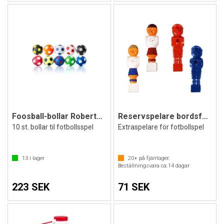
Foosball-bollar Robertson | 35 mm
Reservspelare bordsfotboll
10 st. bollar til fotbollsspel
Extraspelare för fotbollspel
13
i lager
20+
på fjärrlager.
Beställningsvara ca.
14
dagar
223 SEK
71 SEK