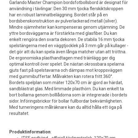
Garlando Master Champion bordsfotbollsbord är designat för
användning i tävlingar: Den 30 mm tjocka flerskiktskroppen
har en robust laminatbeläggning. Bordet står på en
bordsbenskonstruktion av pulverlackerad metall (silver).
Mindre ojämnheter kan kompenseras genom utjämning. De
yttre bordsväggarna är förstärkta med glasfiber. Du kan
enkelt rengöra den svarta dekoren. De stabila 16 mm tjocka
spelstängerna med en väggtjocklek på 3 mm går på kullager -
det gör att du kan spela även långa matcher utan att tröttna.
De ergonomiska plasthandtagen med träinlägg ger dig
optimal kontroll över spelet. De nästan okrossbara spelarna
gjuts fast på spelstavarna och dämpas mot kroppsväggen
med gummibuffertar. Målvakten kan rotera fritt 360°.
Bordets spelplan som mäter 120x70 cm är gjord av härdat,
sandblästrat glas. Med limmade plasthörn. Du kan enkelt ta
bort bollarna genom bolllådorna som är integrerade i bordets
sidor. Införingsbrickor för bollar fullbordar bekvämligheten.
Med turneringens målräknare kan du alltid hålla ett öga på
resultatet.
Produktinformation
: