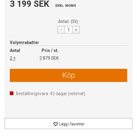
3 199 SEK
EXKL. MOMS
Antal:
(
St
):
-
+
Volymrabatter
Antal
Pris / st.
2 +
2 879 SEK
Köp
Beställningsvara.
42
dagar (estimat)
Lägg i favoriter