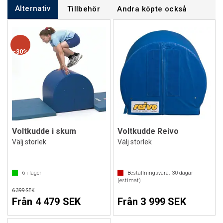
Alternativ
Tillbehör
Andra köpte också
30%
Voltkudde i skum
Voltkudde Reivo
Välj storlek
Välj storlek
6
i lager
Beställningsvara.
30
dagar
(estimat)
6 399 SEK
Från 4 479 SEK
Från 3 999 SEK