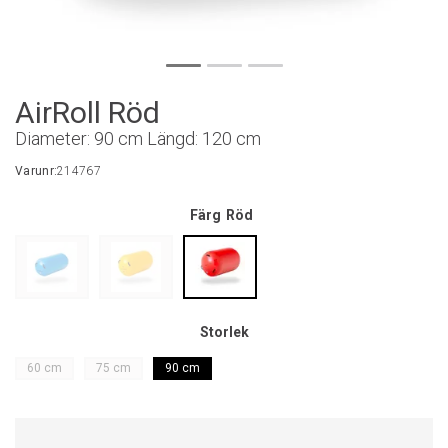
AirRoll Röd
Diameter: 90 cm Längd: 120 cm
Varunr:
214767
Färg
Röd
Storlek
60 cm
75 cm
90 cm