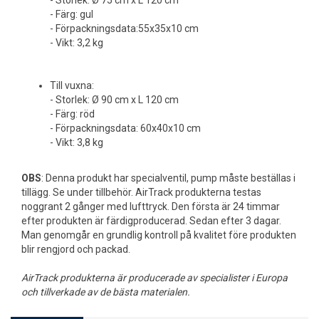
- Storlek: Ø 75 cm x L 120 cm
- Färg: gul
- Förpackningsdata:55x35x10 cm
- Vikt: 3,2 kg
Till vuxna:
- Storlek: Ø 90 cm x L 120 cm
- Färg: röd
- Förpackningsdata: 60x40x10 cm
- Vikt: 3,8 kg
OBS
: Denna produkt har specialventil, pump måste beställas i
tillägg. Se under tillbehör. AirTrack produkterna testas
noggrant 2 gånger med lufttryck. Den första är 24 timmar
efter produkten är färdigproducerad. Sedan efter 3 dagar.
Man genomgår en grundlig kontroll på kvalitet före produkten
blir rengjord och packad.
AirTrack produkterna är producerade av specialister i Europa
och tillverkade av de bästa materialen.