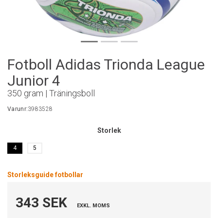
Fotboll Adidas Trionda League
Junior 4
350 gram | Träningsboll
Varunr:
3983528
Storlek
4
5
Storleksguide fotbollar
343 SEK
EXKL. MOMS