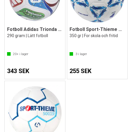
Fotboll Adidas Trionda League Junior
Fotboll Sport-Thieme CoreX Kids Light
290 gram | Lätt fotboll
350 gr | For skola och fritid
20+
i lager
3
i lager
343 SEK
255 SEK