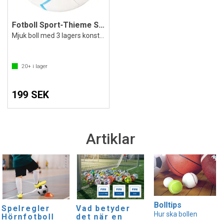
Fotboll Sport-Thieme Soccer
Mjuk boll med 3 lagers konstruktion
20+
i lager
199 SEK
Artiklar
Bolltips
Spelregler
Vad betyder
Hur ska bollen
Hörnfotboll
det när en