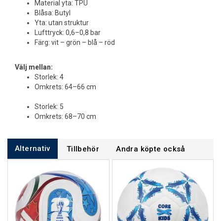
Material yta: TPU
Blåsa: Butyl
Yta: utan struktur
Lufttryck: 0,6–0,8 bar
Färg: vit – grön – blå – röd
Välj mellan:
Storlek: 4
Omkrets: 64–66 cm
Storlek: 5
Omkrets: 68–70 cm
Alternativ
Tillbehör
Andra köpte också