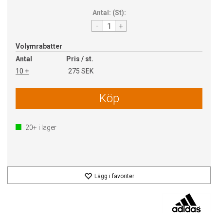
Antal:
(
St
):
-
+
Volymrabatter
Antal
Pris / st.
10 +
275 SEK
Köp
20+
i lager
Lägg i favoriter