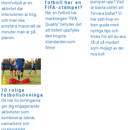
pumpas upp? Vad
fotboll har en
Hörnfotboll är en
FIFA-stämpel?
är bästa sättet att
aktivitet där
När en fotboll har
förvara bollar? Vi
intensiteten är hög,
märkningen "FIFA
har satt ihop en
och man ska
Quality" betyder det
liten guide med
prestera maximalt de
att bollen uppfyller
nyttiga tips och
minuter man är på
den högsta
tricks för att du ska
planen.
standarden som
få ut så mycket
finns!
som möjligt av din
nya boll.
10 roliga
fotbollsövningar
De här tio övningarna
ger dig engagerande
aktiviteter som
kombinerar teknik,
samarbete och
rörelseglädje.