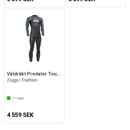
Våtdräkt Predator Tour FS Herr
Zoggs | Triathlon
2
i lager
4 559 SEK