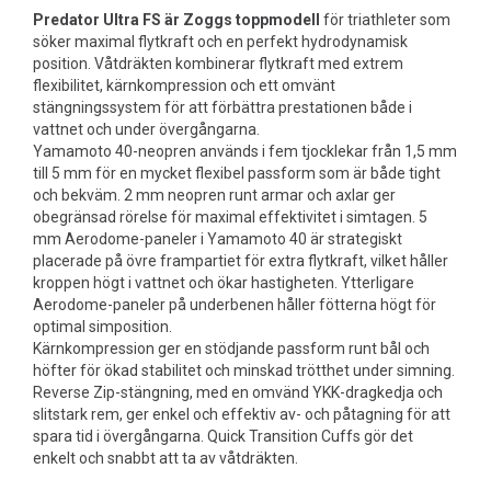
Predator Ultra FS är Zoggs toppmodell
för triathleter som
söker maximal flytkraft och en perfekt hydrodynamisk
position. Våtdräkten kombinerar flytkraft med extrem
flexibilitet, kärnkompression och ett omvänt
stängningssystem för att förbättra prestationen både i
vattnet och under övergångarna.
Yamamoto 40-neopren används i fem tjocklekar från 1,5 mm
till 5 mm för en mycket flexibel passform som är både tight
och bekväm. 2 mm neopren runt armar och axlar ger
obegränsad rörelse för maximal effektivitet i simtagen. 5
mm Aerodome-paneler i Yamamoto 40 är strategiskt
placerade på övre frampartiet för extra flytkraft, vilket håller
kroppen högt i vattnet och ökar hastigheten. Ytterligare
Aerodome-paneler på underbenen håller fötterna högt för
optimal simposition.
Kärnkompression ger en stödjande passform runt bål och
höfter för ökad stabilitet och minskad trötthet under simning.
Reverse Zip-stängning, med en omvänd YKK-dragkedja och
slitstark rem, ger enkel och effektiv av- och påtagning för att
spara tid i övergångarna. Quick Transition Cuffs gör det
enkelt och snabbt att ta av våtdräkten.