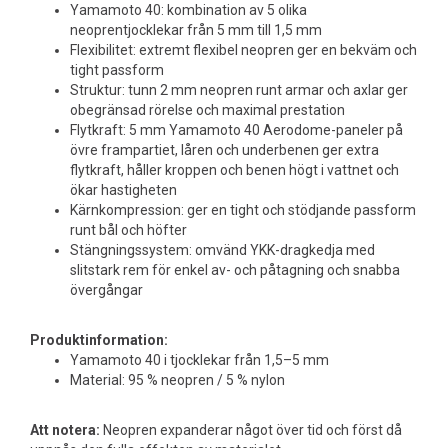
Yamamoto 40: kombination av 5 olika
neoprentjocklekar från 5 mm till 1,5 mm
Flexibilitet: extremt flexibel neopren ger en bekväm och
tight passform
Struktur: tunn 2 mm neopren runt armar och axlar ger
obegränsad rörelse och maximal prestation
Flytkraft: 5 mm Yamamoto 40 Aerodome-paneler på
övre frampartiet, låren och underbenen ger extra
flytkraft, håller kroppen och benen högt i vattnet och
ökar hastigheten
Kärnkompression: ger en tight och stödjande passform
runt bål och höfter
Stängningssystem: omvänd YKK-dragkedja med
slitstark rem för enkel av- och påtagning och snabba
övergångar
Produktinformation:
Yamamoto 40 i tjocklekar från 1,5–5 mm
Material: 95 % neopren / 5 % nylon
Att notera:
Neopren expanderar något över tid och först då