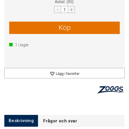
Antal:
(
St
):
-
+
Köp
1
i lager
Lägg i favoriter
Beskrivning
Frågor och svar