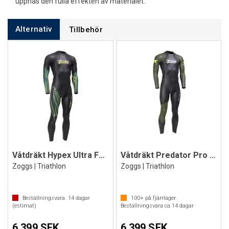
uppnås den fulla effekten av materialet.
Alternativ
Tillbehör
Våtdräkt Hypex Ultra FS Herr
Våtdräkt Predator Pro FS Herr
Zoggs | Triathlon
Zoggs | Triathlon
Beställningsvara.
14
dagar
100+
på fjärrlager.
(estimat)
Beställningsvara ca.
14
dagar
6 399 SEK
6 399 SEK