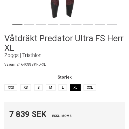
Våtdräkt Predator Ultra FS Herr
XL
Zoggs | Triathlon
Varunr:
Z464088BKRD-XL
Storlek
XXS
XS
S
M
L
XL
XXL
7 839 SEK
EXKL. MOMS