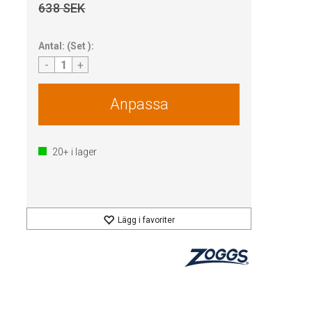
638 SEK
Antal:
(
Set
):
-
+
Anpassa
20+
i lager
Lägg i favoriter