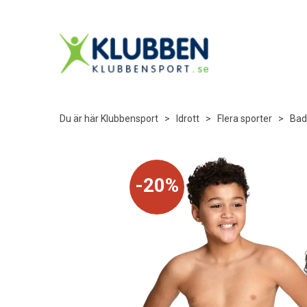
Du är här
Klubbensport
>
Idrott
>
Flera sporter
>
Bad
20%