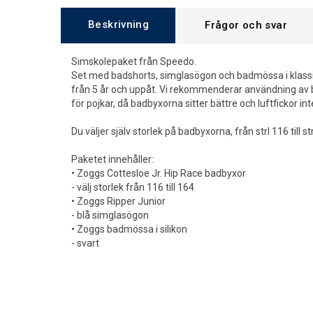
Beskrivning
Frågor och svar
Simskolepaket från Speedo.
Set med badshorts, simglasögon och badmössa i klassi
från 5 år och uppåt. Vi rekommenderar användning av b
för pojkar, då badbyxorna sitter bättre och luftfickor in
Du väljer själv storlek på badbyxorna, från strl 116 till st
Paketet innehåller:
• Zoggs Cottesloe Jr. Hip Race badbyxor
- välj storlek från 116 till 164
• Zoggs Ripper Junior
- blå simglasögon
• Zoggs badmössa i silikon
- svart