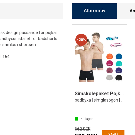
Alternativ
An
sk design passande för pojkar
adbyxor istället för badshorts
20%
te samlas i shortsen.
rl 164.
Simskolepaket Pojke från 5 år
badbyxa | simglasögon | badmössa
4
i lager
662 SEK