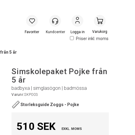
Handlevogn
Logga in
Priser inkl. moms
från 5 år
Simskolepaket Pojke från
5 år
badbyxa | simglasögon | badmössa
Varunr:
SKP003
Storleksguide Zoggs - Pojke
510 SEK
EXKL. MOMS