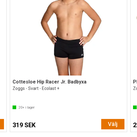
Cottesloe Hip Racer Jr. Badbyxa
P
Zoggs - Svart - Ecolast +
Zo
20+
i lager
Välj
319 SEK
2