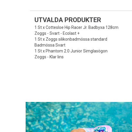
UTVALDA PRODUKTER
1 St x Cottesloe Hip Racer Jr. Badbyxa 128cm
Zoggs - Svart - Ecolast +
1 St x Zoggs silikonbadmössa standard
Badmössa Svart
1 St x Phantom 2.0 Junior Simglasögon
Zoggs - Klar lins