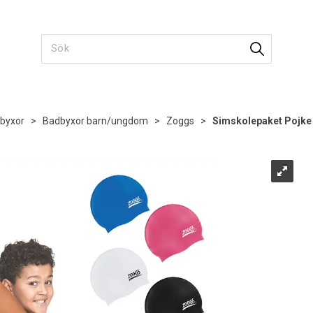
byxor
>
Badbyxor barn/ungdom
>
Zoggs
>
Simskolepaket Pojke 