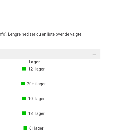
fo". Lengre ned ser du en liste over de valgte
Lager
12
i lager
20+
i lager
10
i lager
18
i lager
6
i lager