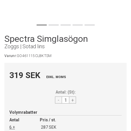
Spectra Simglasögon
Zoggs | Sotad lins
Varunr:
GO461115CLBKTSM
319 SEK
EXKL. MOMS
Antal:
(
St
):
-
+
Volymrabatter
Antal
Pris / st.
6 +
287 SEK