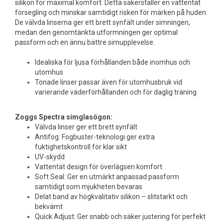
silikon för maximal komfort. Detta säkerställer en vattentät
försegling och minskar samtidigt risken för märken på huden.
De välvda linserna ger ett brett synfält under simningen,
medan den genomtänkta utformningen ger optimal
passform och en ännu bättre simupplevelse.
Idealiska för ljusa förhållanden både inomhus och
utomhus
Tonade linser passar även för utomhusbruk vid
varierande väderförhållanden och för daglig träning
Zoggs Spectra simglasögon:
Välvda linser ger ett brett synfält
Antifog: Fogbuster-teknologi ger extra
fuktighetskontroll för klar sikt
UV-skydd
Vattentät design för överlägsen komfort
Soft Seal: Ger en utmärkt anpassad passform
samtidigt som mjukheten bevaras
Delat band av högkvalitativ silikon – slitstarkt och
bekvämt
Quick Adjust: Ger snabb och säker justering för perfekt