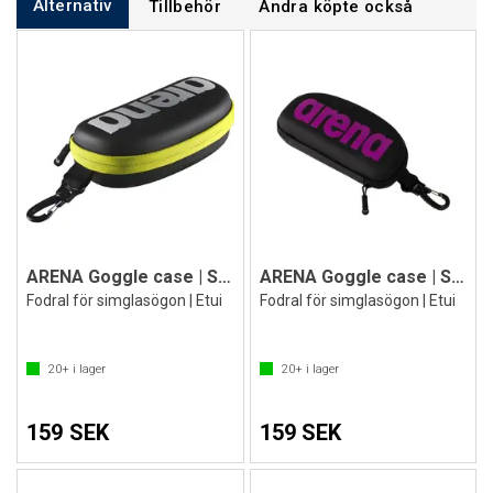
Alternativ
Tillbehör
Andra köpte också
ARENA Goggle case | Svart/Gul
ARENA Goggle case | Svart/Lila
Fodral för simglasögon | Etui
Fodral för simglasögon | Etui
20+
i lager
20+
i lager
159 SEK
159 SEK