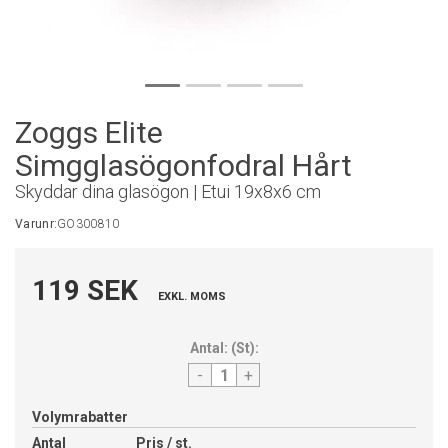
Zoggs Elite
Simgglasögonfodral Hårt
Skyddar dina glasögon | Etui 19x8x6 cm
Varunr:
GO300810
119 SEK
EXKL. MOMS
Antal:
(
St
):
-
+
Volymrabatter
Antal
Pris / st.