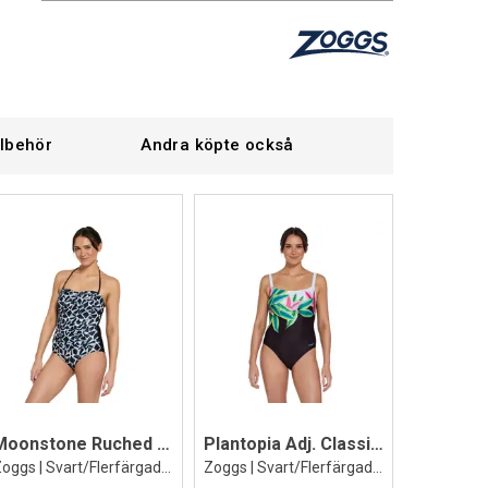
llbehör
Andra köpte också
Moonstone Ruched Bandeau Baddräkt
Plantopia Adj. Classicback Baddräkt
Zoggs | Svart/Flerfärgad | Ecolast
Zoggs | Svart/Flerfärgad | Ecolast