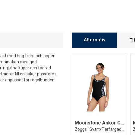
Alternativ
Ti
räkt med hög front och öppen
kombination med god
formgjutna kupor och fodrad
 bidrar till en säker passform,
är anpassat för regelbunden
Moonstone Ankor Clipback Baddräkt
Zoggs | Svart/Flerfärgad | Ecolast