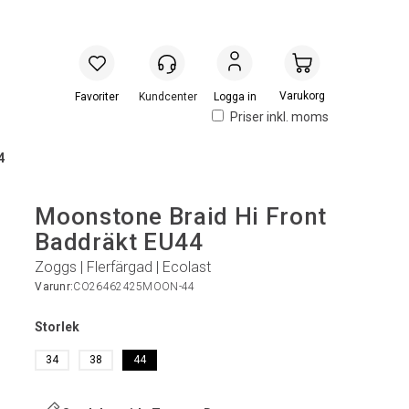
Handlevogn
Logga in
Priser inkl. moms
4
Moonstone Braid Hi Front
Baddräkt EU44
Zoggs | Flerfärgad | Ecolast
Varunr:
CO26462425MOON-44
Storlek
34
38
44