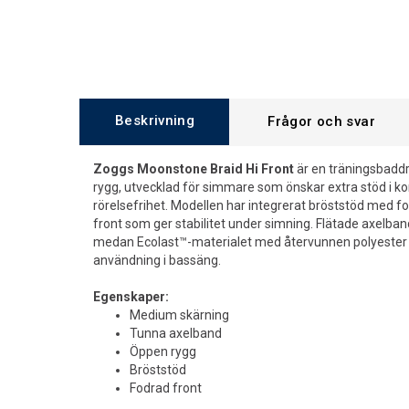
Beskrivning
Frågor och svar
Zoggs Moonstone Braid Hi Front
är en träningsbadd
rygg, utvecklad för simmare som önskar extra stöd i 
rörelsefrihet. Modellen har integrerat bröststöd med 
front som ger stabilitet under simning. Flätade axelband
medan Ecolast™-materialet med återvunnen polyester 
användning i bassäng.
Egenskaper:
Medium skärning
Tunna axelband
Öppen rygg
Bröststöd
Fodrad front