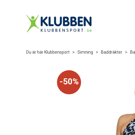
Du är här
Klubbensport
>
Simning
>
Baddräkter
>
Ba
50%