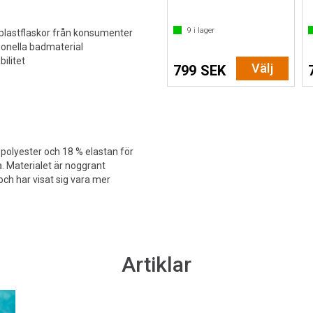
9
i lager
a plastflaskor från konsumenter
tionella badmaterial
ilitet
Välj
799 SEK
 polyester och 18 % elastan för
 Materialet är noggrant
och har visat sig vara mer
Artiklar