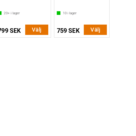
20+
i lager
10
i lager
Välj
Välj
799 SEK
759 SEK