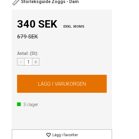
Storleksguide Zoggs - Dam
340 SEK
EXKL. MOMS
679 SEK
Antal:
(
St
):
-
+
3
i lager
Lägg i favoriter