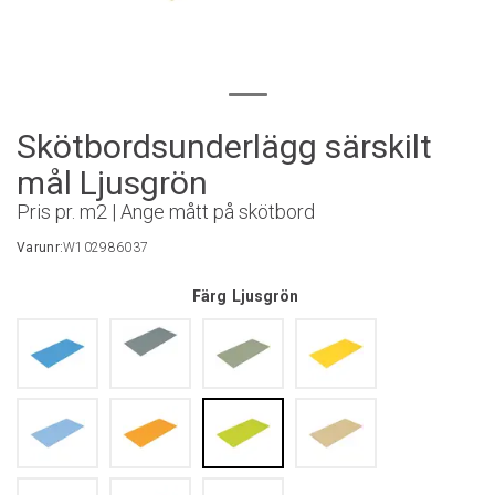
Skötbordsunderlägg särskilt
mål Ljusgrön
Pris pr. m2 | Ange mått på skötbord
Varunr:
W102986037
Färg
Ljusgrön