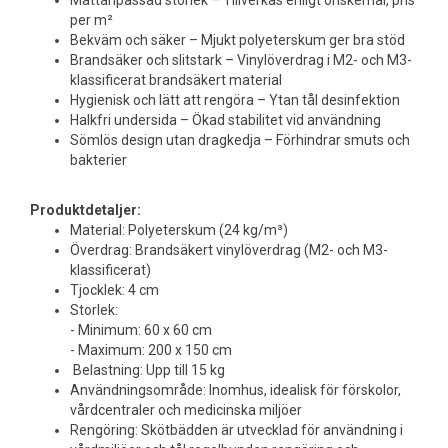
Måttanpassad storlek – Tillverkas enligt önskemål, pris
per m²
Bekväm och säker – Mjukt polyeterskum ger bra stöd
Brandsäker och slitstark – Vinylöverdrag i M2- och M3-
klassificerat brandsäkert material
Hygienisk och lätt att rengöra – Ytan tål desinfektion
Halkfri undersida – Ökad stabilitet vid användning
Sömlös design utan dragkedja – Förhindrar smuts och
bakterier
Produktdetaljer:
Material: Polyeterskum (24 kg/m³)
Överdrag: Brandsäkert vinylöverdrag (M2- och M3-
klassificerat)
Tjocklek: 4 cm
Storlek:
- Minimum: 60 x 60 cm
- Maximum: 200 x 150 cm
Belastning: Upp till 15 kg
Användningsområde: Inomhus, idealisk för förskolor,
vårdcentraler och medicinska miljöer
Rengöring: Skötbädden är utvecklad för användning i