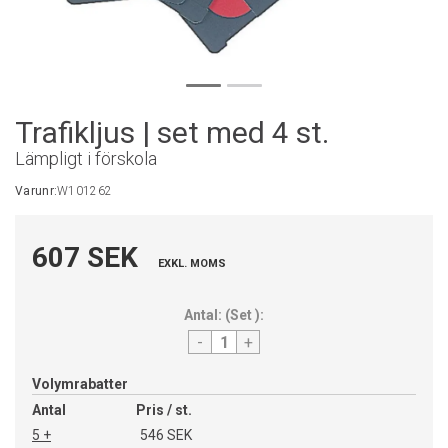
Trafikljus | set med 4 st.
Lämpligt i förskola
Varunr:
W101262
607 SEK
EXKL. MOMS
Antal:
(
Set
):
-
+
Volymrabatter
Antal
Pris / st.
5 +
546 SEK