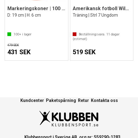
Markeringskoner | 100 st
Amerikansk fotboll Wilson GST Speedskin
D: 19 cm | H: 6 cm
Träning | Strl 7 Ungdom
100+
i lager
Beställningsvara.
11
dagar
(estimat)
479 SEK
431 SEK
519 SEK
Kundcenter
Paketspårning
Retur
Kontakta oss
Klubbensport i Sverige AB, org nr: 559290-1283