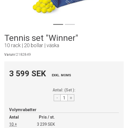
Tennis set "Winner"
10 rack | 20 bollar | väska
Varunr:
2182849
3 599 SEK
EXKL. MOMS
Antal:
(
Set
):
-
+
Volymrabatter
Antal
Pris / st.
10 +
3 239 SEK