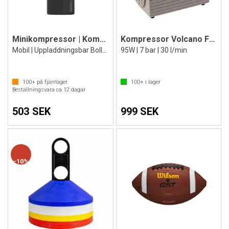
Minikompressor | Kompressorpump batteri
Kompressor Volcano FTC 110
Mobil | Uppladdningsbar Bollpump
95W | 7 bar | 30 l/min
100+
på fjärrlager.
100+
i lager
Beställningsvara ca.
12
dagar
503 SEK
999 SEK
10%