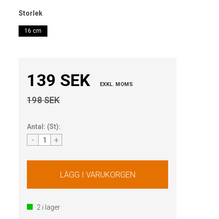
Storlek
16 cm
139 SEK
EXKL. MOMS
198 SEK
Antal:
(
St
):
-
+
2
i lager