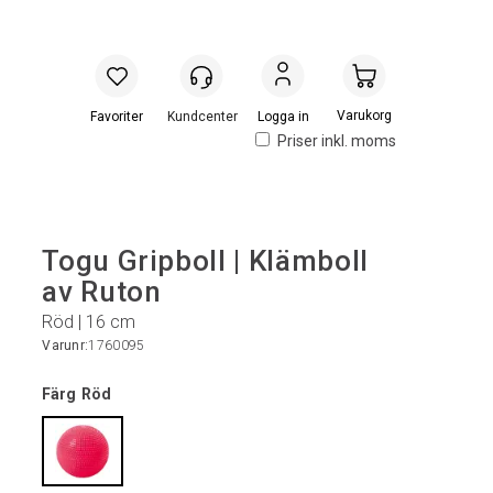
Handlevogn
Logga in
Priser inkl. moms
Togu Gripboll | Klämboll
av Ruton
Röd | 16 cm
Varunr:
1760095
Färg
Röd