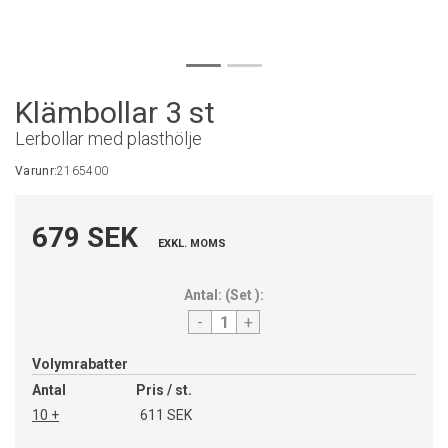
Klämbollar 3 st
Lerbollar med plasthölje
Varunr:
2165400
679 SEK
EXKL. MOMS
Antal:
(
Set
):
-
+
Volymrabatter
Antal
Pris / st.
10 +
611 SEK