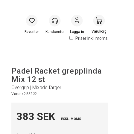
Handlevogn
Logga in
Priser inkl. moms
Padel Racket grepplinda
Mix 12 st
Overgrip | Mixade färger
Varunr:
255232
383 SEK
EXKL. MOMS