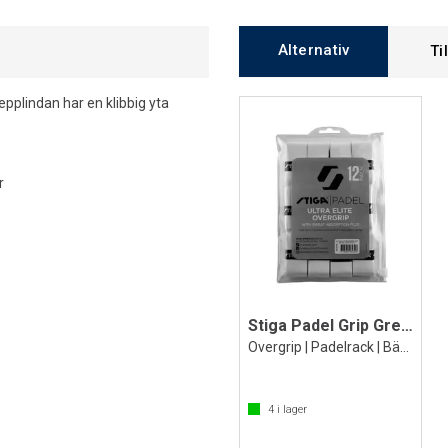
Alternativ
Ti
epplindan har en klibbig yta
r
Stiga Padel Grip Grepplinda Vit 12 st
Overgrip | Padelrack | Bättre grepp
4
i lager