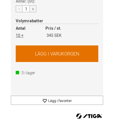
Antal:
(
St
):
-
+
Volymrabatter
Antal
Pris / st.
10 +
345 SEK
3
i lager
Lägg i favoriter