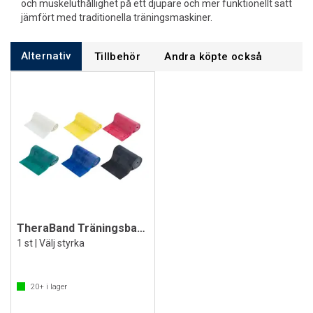
och muskeluthållighet på ett djupare och mer funktionellt sätt
jämfört med traditionella träningsmaskiner.
Alternativ
Tillbehör
Andra köpte också
TheraBand Träningsband 5,5 m
1 st | Välj styrka
20+
i lager