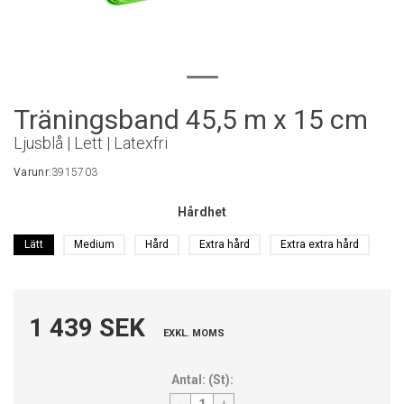
Träningsband 45,5 m x 15 cm
Ljusblå | Lett | Latexfri
Varunr:
3915703
Hårdhet
Lätt
Medium
Hård
Extra hård
Extra extra hård
1 439 SEK
EXKL. MOMS
Antal:
(
St
):