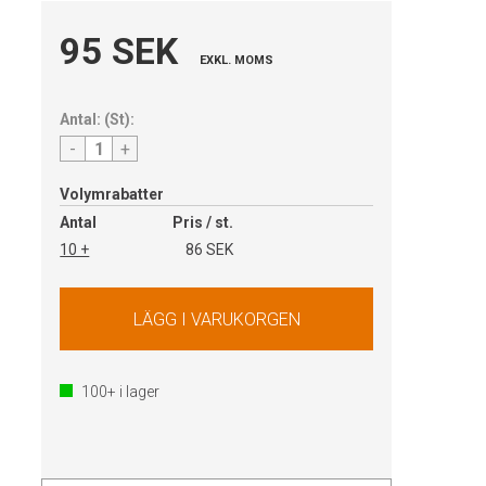
95 SEK
EXKL. MOMS
Antal:
(
St
):
-
+
Volymrabatter
Antal
Pris / st.
10 +
86 SEK
100+
i lager