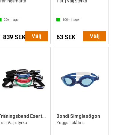
Träningsmatta
1 st. | Välj Styrka
20+
i lager
100+
i lager
Välj
Välj
1 839 SEK
63 SEK
Träningsband Exertube med handtag
Bondi Simglasögon
 st | Välj styrka
Zoggs - blå lins