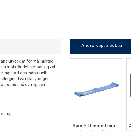
Andra köpte också
and utvecklat för målinriktad
siva motståndet lämpar sig väl
 lagidrott och individuell
llergier. Två olika ytor ger
se beroende på övning och
övningar
Sport-Thieme träningsband Pro