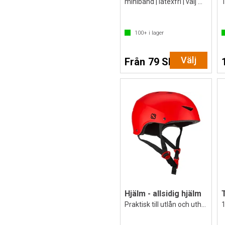
miniband | latexfri | välj motstånd
100+
i lager
Välj
Från 79 SEK
Hjälm - allsidig hjälm
Praktisk till utlån och uthyrning
1