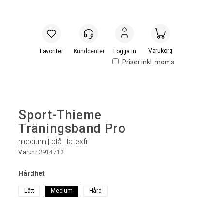
Handlevogn
Logga in
Priser inkl. moms
Sport-Thieme
Träningsband Pro
medium | blå | latexfri
Varunr:
3914713
Hårdhet
Lätt
Medium
Hård