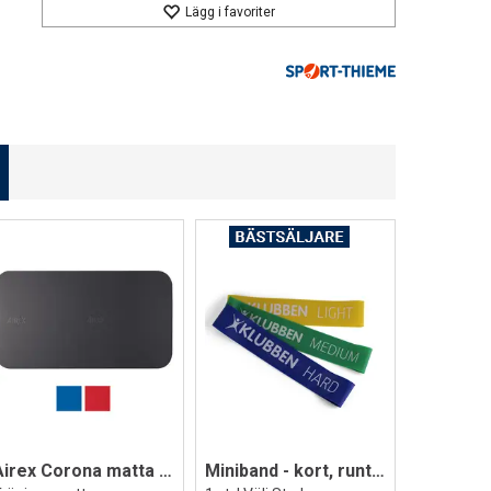
Lägg i favoriter
Airex Corona matta 185x100x1,5 cm
Miniband - kort, runt träningsband