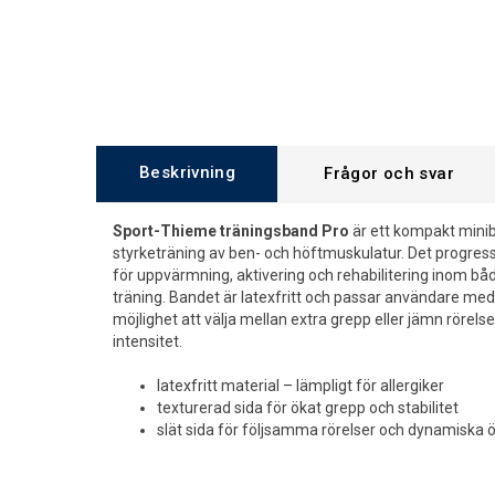
Beskrivning
Frågor och svar
Sport-Thieme träningsband Pro
är ett kompakt minib
styrketräning av ben- och höftmuskulatur. Det progres
för uppvärmning, aktivering och rehabilitering inom både
träning. Bandet är latexfritt och passar användare med a
möjlighet att välja mellan extra grepp eller jämn rörel
intensitet.
latexfritt material – lämpligt för allergiker
texturerad sida för ökat grepp och stabilitet
slät sida för följsamma rörelser och dynamiska 