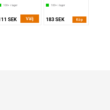
100+
i lager
100+
i lager
Välj
111 SEK
183 SEK
Köp