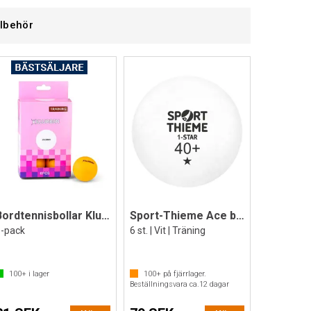
llbehör
Bordtennisbollar Klubben
Sport-Thieme Ace bordtennisboll
6-pack
6 st. | Vit | Träning
100+
i lager
100+
på fjärrlager.
Beställningsvara ca.
12
dagar