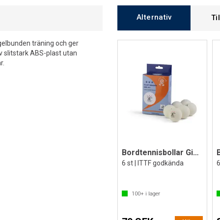
Alternativ
Ti
gelbunden träning och ger
v slitstark ABS-plast utan
r.
Bordtennisbollar Giant Dragon ABS40+
6 st | ITTF godkända
100+
i lager