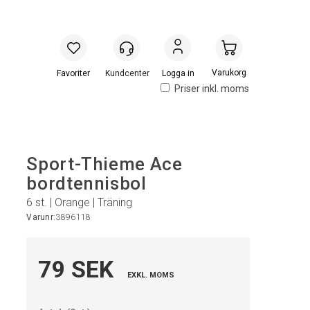
Handlevogn
Logga in
Priser inkl. moms
Sport-Thieme Ace
bordtennisbol
6 st. | Orange | Träning
Varunr:
3896118
79 SEK
EXKL. MOMS