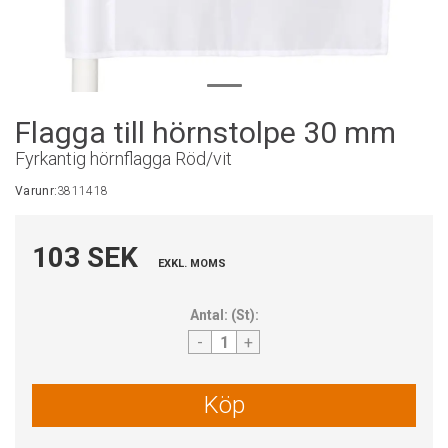
Flagga till hörnstolpe 30 mm
Fyrkantig hörnflagga Röd/vit
Varunr:
3811418
103 SEK
EXKL. MOMS
Antal:
(
St
):
-
+
Köp