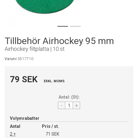
Tillbehör Airhockey 95 mm
Airhockey filtplatta | 10 st
Varunr:
3517710
79 SEK
EXKL. MOMS
Antal:
(
St
):
-
+
Volymrabatter
Antal
Pris / st.
2 +
71 SEK