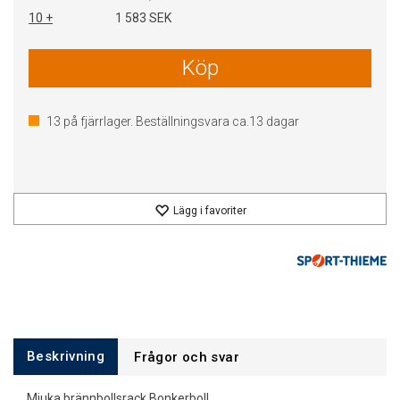
10 +
1 583 SEK
Köp
13
på fjärrlager. Beställningsvara ca.
13
dagar
Lägg i favoriter
Beskrivning
Frågor och svar
Mjuka brännbollsrack Bonkerboll