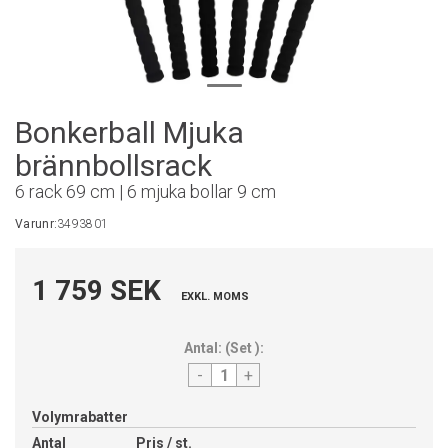
Bonkerball Mjuka
brännbollsrack
6 rack 69 cm | 6 mjuka bollar 9 cm
Varunr:
3493801
1 759 SEK
EXKL. MOMS
Antal:
(
Set
):
-
+
Volymrabatter
Antal
Pris / st.