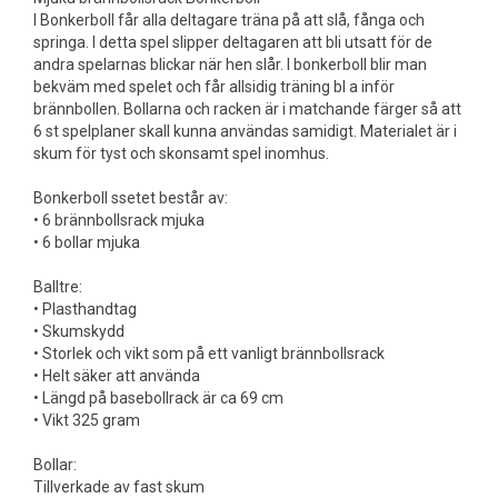
I Bonkerboll får alla deltagare träna på att slå, fånga och
springa. I detta spel slipper deltagaren att bli utsatt för de
andra spelarnas blickar när hen slår. I bonkerboll blir man
bekväm med spelet och får allsidig träning bl a inför
brännbollen. Bollarna och racken är i matchande färger så att
6 st spelplaner skall kunna användas samidigt. Materialet är i
skum för tyst och skonsamt spel inomhus.
Bonkerboll ssetet består av:
• 6 brännbollsrack mjuka
• 6 bollar mjuka
Balltre:
• Plasthandtag
• Skumskydd
• Storlek och vikt som på ett vanligt brännbollsrack
• Helt säker att använda
• Längd på basebollrack är ca 69 cm
• Vikt 325 gram
Bollar:
Tillverkade av fast skum