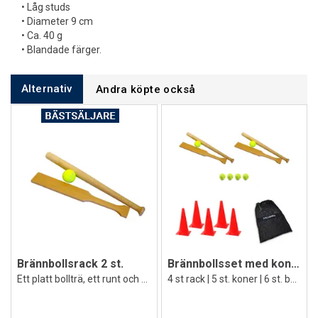
• Låg studs
• Diameter 9 cm
• Ca. 40 g
• Blandade färger.
Alternativ
Andra köpte också
Brännbollsrack 2 st.
Brännbollsset med koner
Ett platt bollträ, ett runt och en boll
4 st rack | 5 st. koner | 6 st. bollar