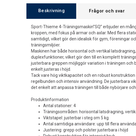
Beskrivning
Frågor och svar
Sport-Thieme 4-Träningsmaskin”SQ” erbjuder en mångsi
kroppen, med fokus på armar och axlar. Med flera stati
samtidigt, vilket gör den idealisk för gym, föreningar o
träningsmiljöer.
Maskinen har både horisontal och vertikal latsdragning,
duplexfunktioner, vilket gör den till en komplett tränin
justerbara greppen möjliggör variation i träningen och 
enkelt justeras i höjd.
Tack vare hög viktkapacitet och en robust konstruktion
regelbunden och intensiv användning. De justerbara vik
det enkelt att anpassa träningen till både nybörjare oc
Produktinformation
Antal stationer: 4
Träningsområden: horisontal latsdragning, vertika
Viktstapel: justerbar i steg om 5 kg
Antal samtidiga användare: upp till flera använd
Justering: grepp och polster justerbara i höjd