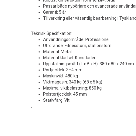
Robust konstruktion för intensivt bruk
Passar både nybörjare och avancerade använda
Garanti: 5 år
Tillverkning eller väsentlig bearbetning i Tysklan
Teknisk Specifikation:
Användningsområde: Professionell
Utförande: Fitness­torn, stationstorn
Material: Metall
Material klädsel: Konstläder
Uppställningsmått (L x B x H): 380 x 80 x 240 cm
Rörtjocklek: 3–4 mm
Maskinvikt: 480 kg
Viktmagasin: 340 kg (68 x 5 kg)
Maximal viktbelastning: 850 kg
Polstertjocklek: 45 mm
Stativfärg: Vit
`