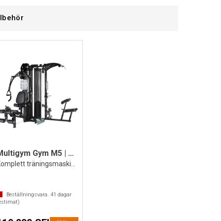
llbehör
Multigym Gym M5 | 2 st viktmagasin
Komplett träningsmaskin för 2 personer
Beställningsvara.
41
dagar
estimat)