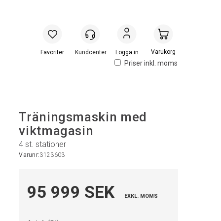
Handlevogn
Logga in
Priser inkl. moms
Träningsmaskin med
viktmagasin
4 st. stationer
Varunr:
3123603
95 999 SEK
EXKL. MOMS