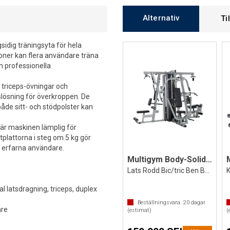
Alternativ
Ti
dig träningsyta för hela
oner kan flera användare träna
ch professionella
 triceps-övningar och
gslösning för överkroppen. De
både sitt- och stödpolster kan
 är maskinen lämplig för
tplattorna i steg om 5 kg gör
h erfarna användare.
Multigym Body-Solid EXM-4000
Lats Rodd Bic/tric Ben Butterfly mm
l latsdragning, triceps, duplex
Beställningsvara.
20
dagar
are
(estimat)
(