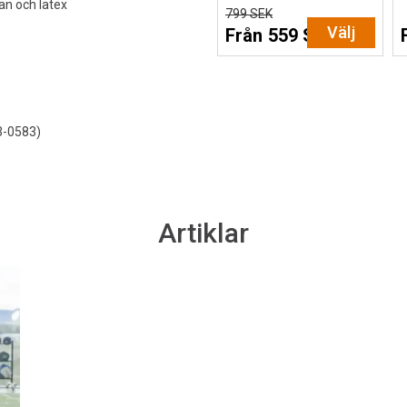
san och latex
799 SEK
Välj
Från 559 SEK
3-0583)
Artiklar