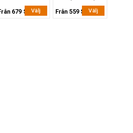
Välj
Välj
Från 679 SEK
Från 559 SEK