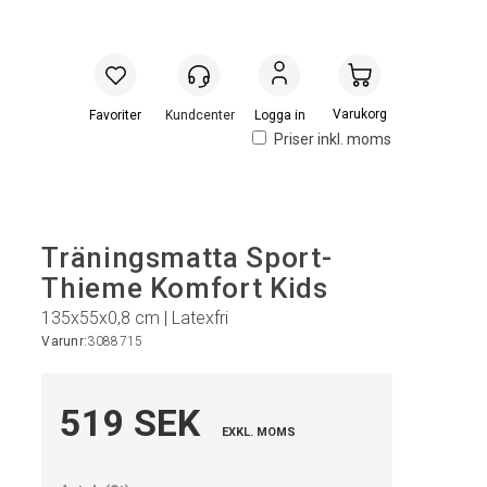
Handlevogn
Logga in
Priser inkl. moms
Träningsmatta Sport-
Thieme Komfort Kids
135x55x0,8 cm | Latexfri
Varunr:
3088715
519 SEK
EXKL. MOMS