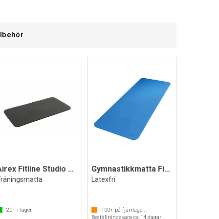
llbehör
Airex Fitline Studio 100x50x1 cm
Gymnastikkmatta Fit&Fun
Träningsmatta
Latexfri
20+
i lager
100+
på fjärrlager.
Beställningsvara ca.
14
dagar