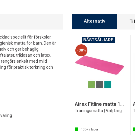
Alternativ
Ti
klad speciellt för förskolor,
ygienisk matta för barn. Den är
golv och ger behaglig
30%
talater, triklosan och latex,
n rengörs enkelt med mild
ng för praktisk torkning och
Airex Fitline matta 140x60x1 cm
Träningsmatta | Välj färg o upphängning
varing
100+
i lager