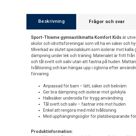
Beskrivning
Frågor och svar
Sport-Thieme gymnastikmatta Komfort Kids
är utvec
skolor och idrottsföreningar som vill ha en säker och h
tillverkad av slutet specialskum som isolerar mot kalla 
dämpning under lek och träning. Materialet är fritt från f
och tål svett och saliv utan att fastna på huden. Matta
tvållösning och kan hängas upp i öglorna efter användni
förvaring.
Anpassad för barn – lätt, säker och bekväm
Ger bra dämpning och isolerar mot golvkyla
Halksäker undersida för trygg användning
Tål svett och saliv – fastnar inte mot huden
Enkel att rengöra med mild tvållösning
Med upphängningsöglor för platsbesparande för
Produktinformation: