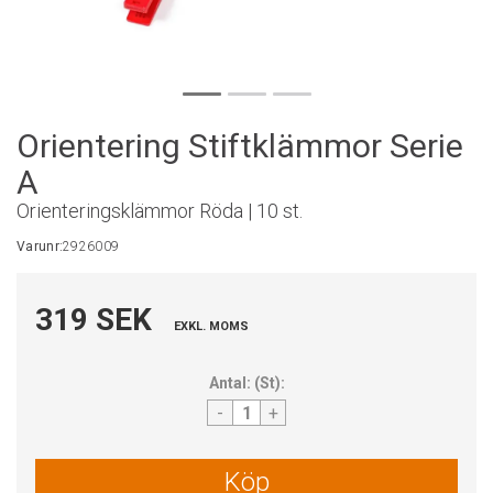
Orientering Stiftklämmor Serie
A
Orienteringsklämmor Röda | 10 st.
Varunr:
2926009
319 SEK
EXKL. MOMS
Antal:
(
St
):
-
+
Köp