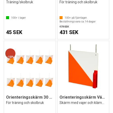
Träning/skolbruk
För träning och skolbruk
100+
i lager
100+
på fjärrlager.
Beställningsvara ca.
14
dagar
479 SEK
45 SEK
431 SEK
10%
Orienteringsskärm 30 x 30 cm 10 st
Orienteringsskärm Väderbeständig Platt
För träning och skolbruk
Skärm med vajer och klämma 10x10x0,1 cm