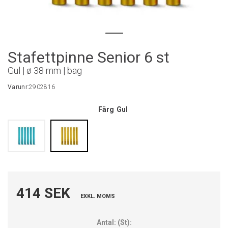
Stafettpinne Senior 6 st
Gul | ø 38 mm | bag
Varunr:
2902816
Färg
Gul
414 SEK
EXKL. MOMS
Antal:
(
St
):