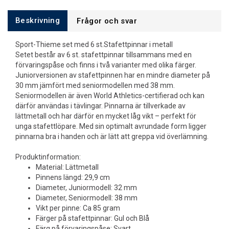
Beskrivning
Frågor och svar
Sport-Thieme set med 6 st.Stafettpinnar i metall
Setet består av 6 st. stafettpinnar tillsammans med en
förvaringspåse och finns i två varianter med olika färger.
Juniorversionen av stafettpinnen har en mindre diameter på
30 mm jämfört med seniormodellen med 38 mm.
Seniormodellen är även World Athletics-certifierad och kan
därför användas i tävlingar. Pinnarna är tillverkade av
lättmetall och har därför en mycket låg vikt – perfekt för
unga stafettlöpare. Med sin optimalt avrundade form ligger
pinnarna bra i handen och är lätt att greppa vid överlämning.
Produktinformation:
Material: Lättmetall
Pinnens längd: 29,9 cm
Diameter, Juniormodell: 32 mm
Diameter, Seniormodell: 38 mm
Vikt per pinne: Ca 85 gram
Färger på stafettpinnar: Gul och Blå
Färg på förvaringspåse: Svart