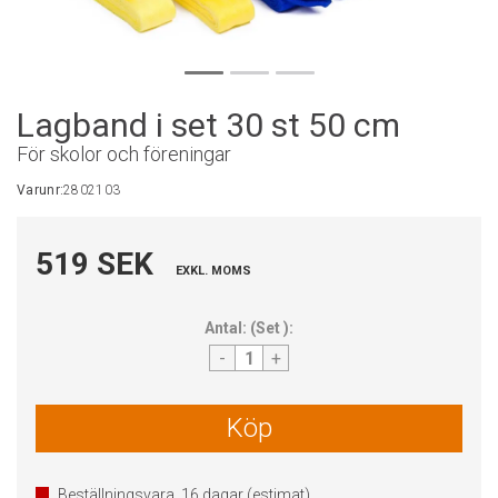
Lagband i set 30 st 50 cm
För skolor och föreningar
Varunr:
2802103
519 SEK
EXKL. MOMS
Antal:
(
Set
):
-
+
Köp
Beställningsvara.
16
dagar (estimat)