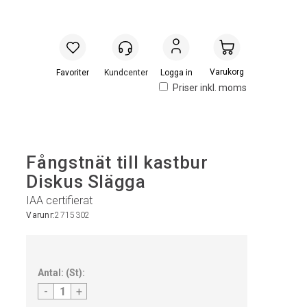
Handlevogn
Logga in
Priser inkl. moms
Fångstnät till kastbur
Diskus Slägga
IAA certifierat
Varunr:
2715302
Antal:
(
St
):
-
+