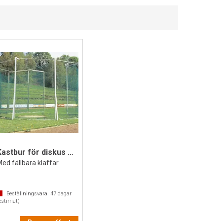
Kastbur för diskus och slägga
ed fällbara klaffar
Beställningsvara.
47
dagar
estimat)