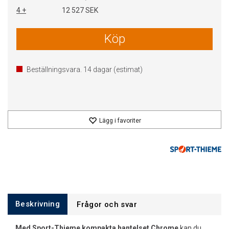
4 +
12 527 SEK
Köp
Beställningsvara.
14
dagar (estimat)
Lägg i favoriter
Beskrivning
Frågor och svar
Med Sport-Thieme kompakta hantelset Chrome
kan du