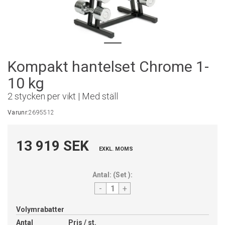
Kompakt hantelset Chrome 1-
10 kg
2 stycken per vikt | Med ställ
Varunr:
2695512
13 919 SEK
EXKL. MOMS
Antal:
(
Set
):
-
+
Volymrabatter
Antal
Pris / st.