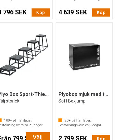
8 796 SEK
4 639 SEK
Köp
Köp
Plyo Box Sport-Thieme
Plyobox mjuk med träkärna ata
älj storlek
Soft Boxjump
100+
på fjärrlager.
20+
på fjärrlager.
eställningsvara ca.
21
dagar
Beställningsvara ca.
7
dagar
Välj
Från 799 SEK
2 799 SEK
Köp