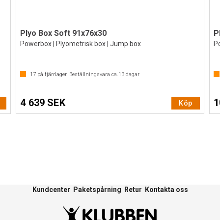
Plyo Box Soft 91x76x30
P
Powerbox | Plyometrisk box | Jump box
Po
17
på fjärrlager. Beställningsvara ca.
13
dagar
4 639 SEK
1
Köp
Kundcenter
Paketspårning
Retur
Kontakta oss