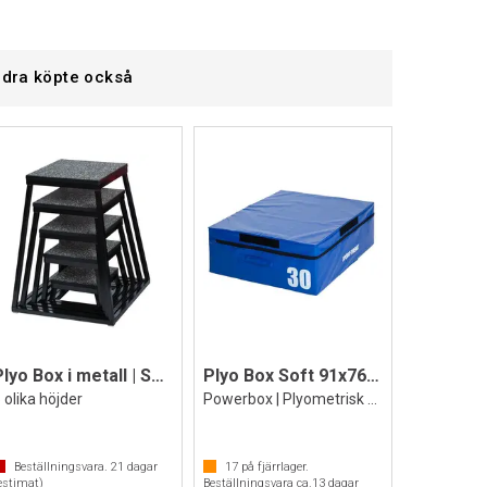
dra köpte också
Plyo Box i metall | Set med 5 st.
Plyo Box Soft 91x76x30
 olika höjder
Powerbox | Plyometrisk box | Jump box
Beställningsvara.
21
dagar
17
på fjärrlager.
estimat)
Beställningsvara ca.
13
dagar