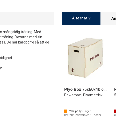
Alternativ
An
en mångsidig träning. Med
k träning. Boxarna med sin
ess. De har kardborre så att de
midighet
an
Plyo Box 75x60x40 cm
Powerbox | Plyometrisk box | Jump box
5
20+
på fjärrlager.
Beställningsvara ca.
13
dagar
(