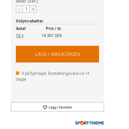
Antal:
(
Set
):
-
+
Volymrabatter
Antal
Pris / st.
10 +
14 301 SEK
9
på fjärrlager. Beställningsvara ca.
14
dagar
Lägg i favoriter