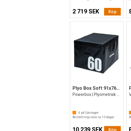
2 719 SEK
Köp
Plyo Box Soft 91x76x60 cm
Powerbox | Plyometrisk box | Jump box
V
9
på fjärrlager.
Beställningsvara ca.
13
dagar
B
10 239 SEK
Köp