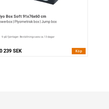
lyo Box Soft 91x76x60 cm
werbox | Plyometrisk box | Jump box
9
på fjärrlager. Beställningsvara ca.
13
dagar
0 239 SEK
Köp