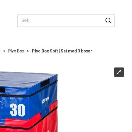
g
>
Plyo Box
>
Plyo Box Soft | Set med 3 boxar