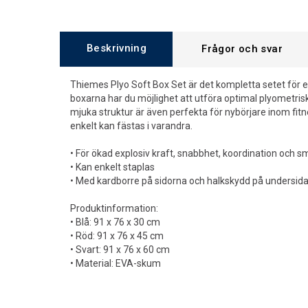
Beskrivning
Frågor och svar
Thiemes Plyo Soft Box Set är det kompletta setet för 
boxarna har du möjlighet att utföra optimal plyometris
mjuka struktur är även perfekta för nybörjare inom fitn
enkelt kan fästas i varandra.
• För ökad explosiv kraft, snabbhet, koordination och s
• Kan enkelt staplas
• Med kardborre på sidorna och halkskydd på undersid
Produktinformation:
• Blå: 91 x 76 x 30 cm
• Röd: 91 x 76 x 45 cm
• Svart: 91 x 76 x 60 cm
• Material: EVA-skum