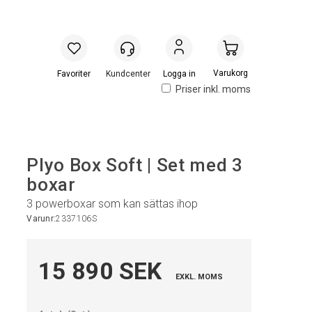
Handlevogn
Logga in
Priser inkl. moms
Plyo Box Soft | Set med 3
boxar
3 powerboxar som kan sättas ihop
Varunr:
2337106S
15 890 SEK
EXKL. MOMS