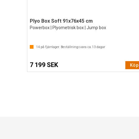
Plyo Box Soft 91x76x45 cm
Powerbox | Plyometrisk box | Jump box
14
på fjärrlager. Beställningsvara ca.
13
dagar
7 199 SEK
Köp