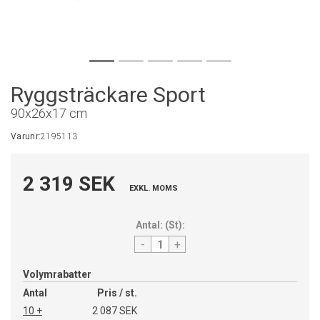
Ryggsträckare Sport
90x26x17 cm
Varunr:
2195113
2 319 SEK
EXKL. MOMS
Antal:
(
St
):
-
+
Volymrabatter
Antal
Pris / st.
10 +
2 087 SEK