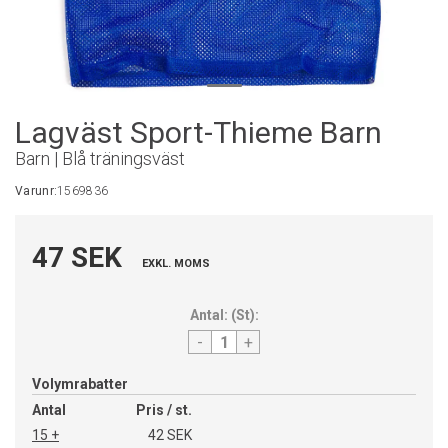
Lagväst Sport-Thieme Barn
Barn | Blå träningsväst
Varunr:
1569836
47 SEK
EXKL. MOMS
Antal:
(
St
):
-
+
Volymrabatter
Antal
Pris / st.
15 +
42 SEK