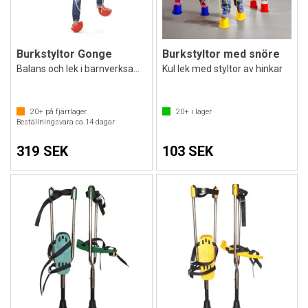
Burkstyltor Gonge
Burkstyltor med snöre
Balans och lek i barnverksamhet
Kul lek med styltor av hinkar
20+
på fjärrlager.
20+
i lager
Beställningsvara ca.
14
dagar
319 SEK
103 SEK