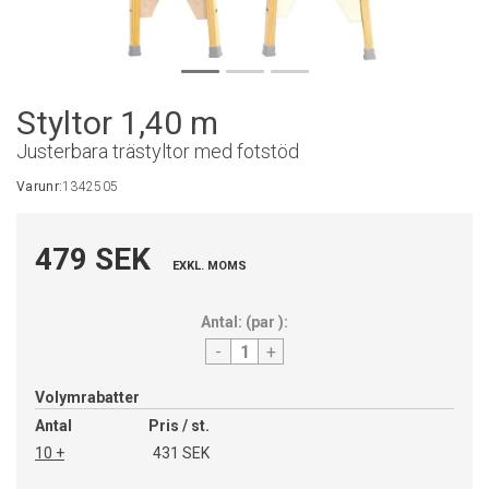
Styltor 1,40 m
Justerbara trästyltor med fotstöd
Varunr:
1342505
479 SEK
EXKL. MOMS
Antal:
(
par
):
-
+
Volymrabatter
Antal
Pris / st.
10 +
431 SEK