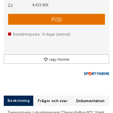
2 +
8 423 SEK
Köp
Beställningsvara.
16
dagar (estimat)
Lägg i favoriter
Beskrivning
Frågor och svar
Dokumentation
Transportvagn / utrustningsvagn "Classic-Rollbox N°5": Stabil