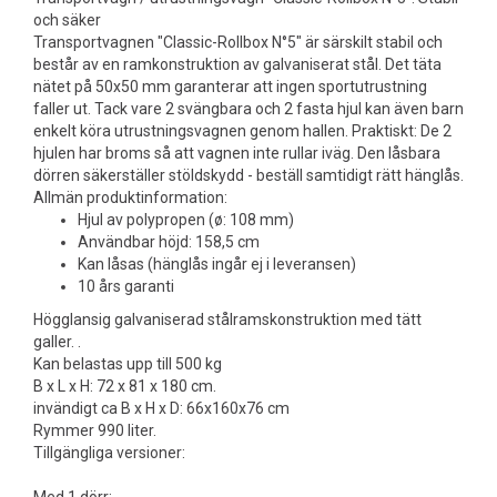
och säker
Transportvagnen "Classic-Rollbox N°5" är särskilt stabil och
består av en ramkonstruktion av galvaniserat stål. Det täta
nätet på 50x50 mm garanterar att ingen sportutrustning
faller ut. Tack vare 2 svängbara och 2 fasta hjul kan även barn
enkelt köra utrustningsvagnen genom hallen. Praktiskt: De 2
hjulen har broms så att vagnen inte rullar iväg. Den låsbara
dörren säkerställer stöldskydd - beställ samtidigt rätt hänglås.
Allmän produktinformation:
Hjul av polypropen (ø: 108 mm)
Användbar höjd: 158,5 cm
Kan låsas (hänglås ingår ej i leveransen)
10 års garanti
Högglansig galvaniserad stålramskonstruktion med tätt
galler. .
Kan belastas upp till 500 kg
B x L x H: 72 x 81 x 180 cm.
invändigt ca B x H x D: 66x160x76 cm
Rymmer 990 liter.
Tillgängliga versioner: