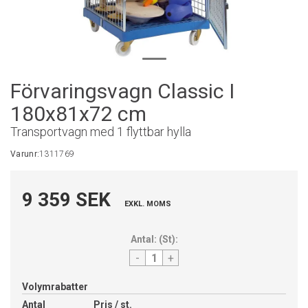
Förvaringsvagn Classic I
180x81x72 cm
Transportvagn med 1 flyttbar hylla
Varunr:
1311769
9 359 SEK
EXKL. MOMS
Antal:
(
St
):
-
+
Volymrabatter
Antal
Pris / st.