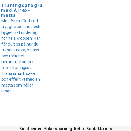
Träningsprogram
med Airex-
matta
Med Airex får du ett
tryggt, stödjande och
hygieniskt underlag
för hela kroppen. Här
får du tips på hur du
tränar styrka, balans
och rörlighet –
hemma, utomhus
eller i träningssal.
Träna smart, säkert
och effektivt med en
matta som håller
länge.
Kundcenter
Paketspårning
Retur
Kontakta oss